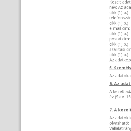
Kezelt adat
név: Az ada
cikk (1) b.)
telefonszá
cikk (1) b.)
e-mail cím:
cikk (1) b.)
postai cím:
cikk (1) b.)
szállítási 
cikk (1) b.)
Az adatkeze
5. Személ
Az adatokat
6. Az ada
A kezelt ad
év (Sztv. 169
7. A keze
Az adatok k
olvasható:
Vállalatirá