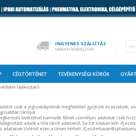
INGYENES SZÁLLÍTÁS
MINDEN RENDELÉSRE!
P
CÉGTÖRTÉNET
TEVÉKENYSÉGI KÖRÖK
GYÁR
védelmi tájékoztató
adatot csak a jogszabályoknak megfelelően gyűjtünk és kezelünk, az
gosabban tároljuk.
egkeresés kivételével harmadik félnek személyes adatokat csak hozzá
lvilágosítást adunk a róla tárolt adatokról, ha ezt írásban kéri: ifj.e
 adatainak törlését ezen a címen kérheti: ifj.eszterbauer@cphautom