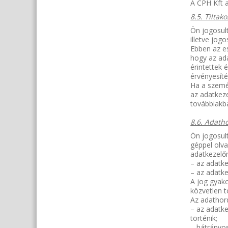
A CPH Kft a
8.5. Tiltak
Ön jogosult
illetve jogo
Ebben az es
hogy az ada
érintettek 
érvényesít
Ha a személ
az adatkeze
továbbiakb
8.6. Adath
Ön jogosult
géppel olv
adatkezelőn
– az adatke
– az adatk
A jog gyako
közvetlen t
Az adathor
– az adatk
történik;
– hátrányo