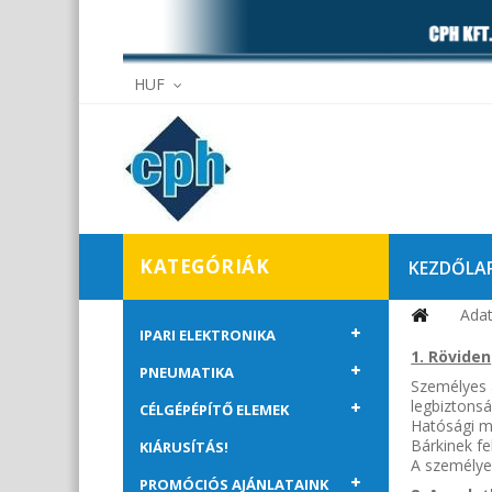
HUF
KATEGÓRIÁK
KEZDŐLA
Adat
Elállás
IPARI ELEKTRONIKA
1. Röviden
PNEUMATIKA
Személyes 
legbiztonsá
CÉLGÉPÉPÍTŐ ELEMEK
Hatósági m
Bárkinek fe
KIÁRUSÍTÁS!
A személyes
PROMÓCIÓS AJÁNLATAINK