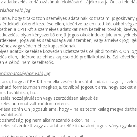
z adatkezelés korlátozásának feloldásáról tájékoztatja Önt a felold
ozáshoz való jog
 arra, hogy tiltakozzon személyes adatainak közhatalmi jogosítvány
s érdekből történő kezelése ellen, ideértve az említett két okból végzett
etben a CPH Kft a személyes adatokat nem kezelheti tovább, kivéve, 
tkezelést olyan kényszerítő erejű jogos okok indokolják, amelyek el
érdekeivel, jogaival és szabadságaival szemben, vagy amelyek jogi ig
éséhez vagy védelméhez kapcsolódnak.
yes adatok kezelése közvetlen üzletszerzés céljából történik, Ön jog
lés ellen, ideértve az ehhez kapcsolódó profilalkotást is. Ezt követő
an e célból nem kezelhetők.
ordozhatósághoz való jog
 arra, hogy a CPH Kft rendelkezésére bocsátott adatait tagolt, széles
asható formátumban megkapja, továbbá jogosult arra, hogy ezeket a
ek továbbítsa, ha. . .
zelés hozzájáruláson vagy szerződésen alapul; és
ezelés automatizált módon történik.
rlása során Ön jogosult arra, hogy – ha ez technikailag megvalósítha
ovábbítását.
dozhatósági jog nem alkalmazandó akkor, ha. . .
ezelés közérdekű vagy az adatkezelő közhatalmi jogosítványa gyakor
san érintené mások jogait és szabadságait.