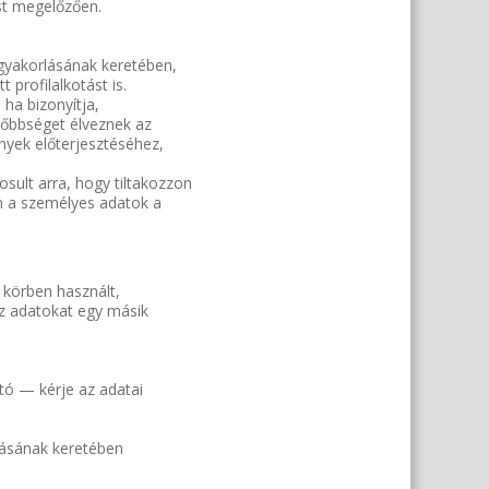
ást megelőzően.
 gyakorlásának keretében,
 profilalkotást is.
ha bizonyítja,
sőbbséget élveznek az
ények előterjesztéséhez,
osult arra, hogy tiltakozzon
en a személyes adatok a
 körben használt,
z adatokat egy másik
tó — kérje az adatai
lásának keretében