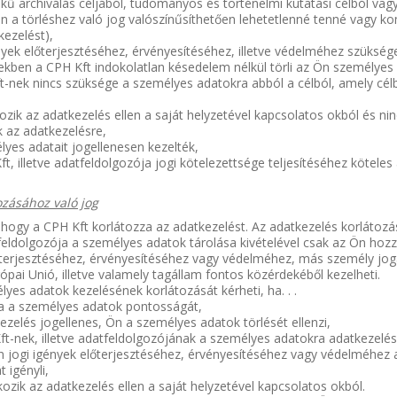
ekű archiválás céljából, tudományos és történelmi kutatási célból vagy 
n a törléshez való jog valószínűsíthetően lehetetlenné tenné vagy k
kezelést),
ények előterjesztéséhez, érvényesítéséhez, illetve védelméhez szükség
kben a CPH Kft indokolatlan késedelem nélkül törli az Ön személyes ad
ft-nek nincs szüksége a személyes adatokra abból a célból, amely cél
takozik az adatkezelés ellen a saját helyzetével kapcsolatos okból és n
 az adatkezelésre,
mélyes adatait jogellenesen kezelték,
Kft, illetve adatfeldolgozója jogi kötelezettsége teljesítéséhez kötel
ozásához való jog
 hogy a CPH Kft korlátozza az adatkezelést. Az adatkezelés korlátoz
tfeldolgozója a személyes adatok tárolása kivételével csak az Ön hozz
őterjesztéséhez, érvényesítéséhez vagy védelméhez, más személy jo
ópai Unió, illetve valamely tagállam fontos közérdekéből kezelheti.
yes adatok kezelésének korlátozását kérheti, ha. . .
tja a személyes adatok pontosságát,
tkezelés jogellenes, Ön a személyes adatok törlését ellenzi,
 Kft-nek, illetve adatfeldolgozójának a személyes adatokra adatkezelés
 jogi igények előterjesztéséhez, érvényesítéséhez vagy védelméhez
 igényli,
takozik az adatkezelés ellen a saját helyzetével kapcsolatos okból.