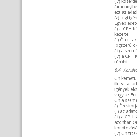
(iv) közérd
(amennyibe
ezt az adat
(v) jogi ig
Egyéb esete
(i) a CPH K
kezelte,
(ii) Ön til
jogszerű ok
(iii) a sze
(iv) a CPH 
törölni.
8.4. Korlát
Ön kérheti,
illetve ada
igények el
vagy az Eur
Ön a személ
(i) Ön vita
(ii) az ada
(iii) a CPH
azonban Ön
korlátozását
(iv) Ön til