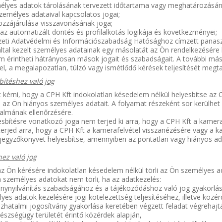
zemélyes adatok tárolásának tervezett időtartama vagy meghatározásá
személyes adataival kapcsolatos jogai;
ozzájárulása visszavonásának joga;
, az automatizált döntés és profilalkotás logikája és következményei;
mzeti Adatvédelmi és Információszabadság Hatósághoz címzett panasz
által kezelt személyes adatainak egy másolatát az Ön rendelkezésére
 érintheti hátrányosan mások jogait és szabadságait. A további máso
el, a megalapozatlan, túlzó vagy ismétlődő kérések teljesítését megt
bítéshez való jog
 kérni, hogy a CPH Kft indokolatlan késedelem nélkül helyesbítse az Ön
i az Ön hiányos személyes adatait. A folyamat részeként sor kerülhe
almának ellenőrzésére.
sbítésre vonatkozó joga nem terjed ki arra, hogy a CPH Kft a kamera
erjed arra, hogy a CPH Kft a kamerafelvétel visszanézésére vagy a k
jegyzőkönyvet helyesbítse, amennyiben az pontatlan vagy hiányos ad
hez való jog
z Ön kérésére indokolatlan késedelem nélkül törli az Ön személyes ad
 személyes adatokat nem törli, ha az adatkezelés:
énynyilvánítás szabadságához és a tájékozódáshoz való jog gyakorlás
élyes adatok kezelésére jogi kötelezettség teljesítéséhez, illetve közé
özhatalmi jogosítvány gyakorlása keretében végzett feladat végrehaj
egészségügy területét érintő közérdek alapján,