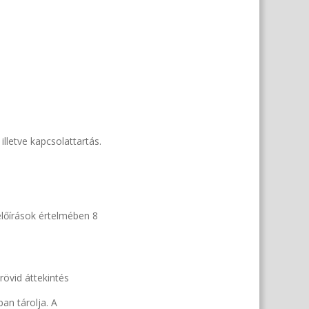
illetve kapcsolattartás.
előírások értelmében 8
rövid áttekintés
ban tárolja. A