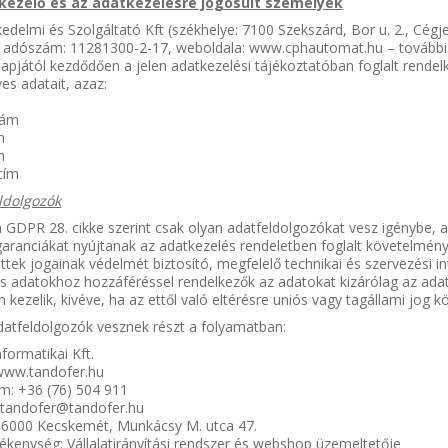
tkezelő és az adatkezelésre jogosult személyek
delmi és Szolgáltató Kft (székhelye: 7100 Szekszárd, Bor u. 2., Cég
 adószám: 11281300-2-17, weboldala: www.cphautomat.hu – továbbia
apjától kezdődően a jelen adatkezelési tájékoztatóban foglalt rendelk
s adatait, azaz:
zám
m
m
 cím
eldolgozók
 GDPR 28. cikke szerint csak olyan adatfeldolgozókat vesz igénybe, 
aranciákat nyújtanak az adatkezelés rendeletben foglalt követelmén
ettek jogainak védelmét biztosító, megfelelő technikai és szervezési 
s adatokhoz hozzáféréssel rendelkezők az adatokat kizárólag az ada
 kezelik, kivéve, ha az ettől való eltérésre uniós vagy tagállami jog kö
datfeldolgozók vesznek részt a folyamatban:
formatikai Kft.
www.tandofer.hu
m: +36 (76) 504 911
: tandofer@tandofer.hu
: 6000 Kecskemét, Munkácsy M. utca 47.
ékenység: Vállalatirányítási rendszer és webshop üzemeltetője