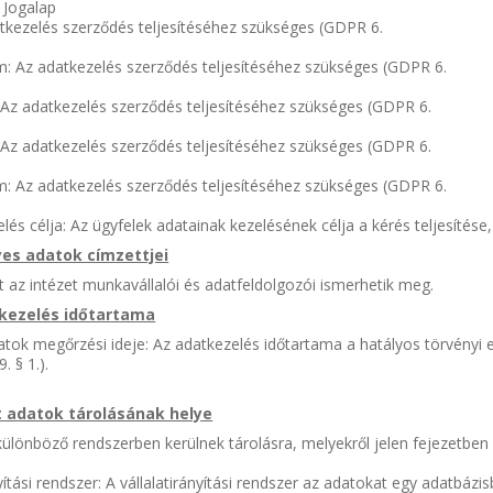
 Jogalap
tkezelés szerződés teljesítéséhez szükséges (GDPR 6.
m: Az adatkezelés szerződés teljesítéséhez szükséges (GDPR 6.
 Az adatkezelés szerződés teljesítéséhez szükséges (GDPR 6.
 Az adatkezelés szerződés teljesítéséhez szükséges (GDPR 6.
cím: Az adatkezelés szerződés teljesítéséhez szükséges (GDPR 6.
lés célja: Az ügyfelek adatainak kezelésének célja a kérés teljesítése, 
yes adatok címzettjei
 az intézet munkavállalói és adatfeldolgozói ismerhetik meg.
tkezelés időtartama
atok megőrzési ideje: Az adatkezelés időtartama a hatályos törvényi 
. § 1.).
lt adatok tárolásának helye
ülönböző rendszerben kerülnek tárolásra, melyekről jelen fejezetben 
nyítási rendszer: A vállalatirányítási rendszer az adatokat egy adatbázis