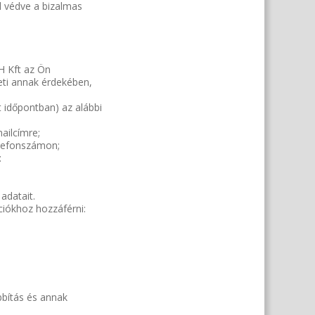
l védve a bizalmas
H Kft az Ön
ti annak érdekében,
t időpontban) az alábbi
ailcímre;
elefonszámon;
:
adatait.
ciókhoz hozzáférni:
bbítás és annak