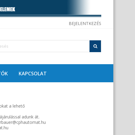
BEJELENTKEZÉS
TÓK
KAPCSOLAT
okat a lehető
járulással adunk át.
szterbauer@cphautomat.hu
at.hu