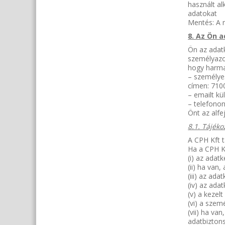
használt a
adatokat
Mentés: A m
8. Az Ön 
Ön az adat
személyazo
hogy harma
– személyes
címen: 7100
– emailt kü
– telefonon
Önt az alfe
8.1. Tájék
A CPH Kft t
Ha a CPH Kf
(i) az adat
(ii) ha van,
(iii) az ada
(iv) az ada
(v) a kezel
(vi) a szem
(vii) ha v
adatbiztons