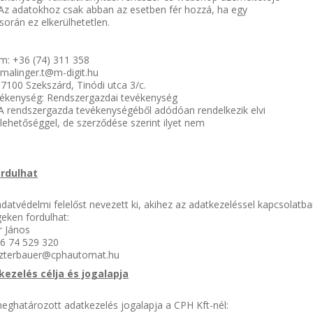
 Az adatokhoz csak abban az esetben fér hozzá, ha egy
 során ez elkerülhetetlen.
.
m: +36 (74) 311 358
 malinger.t@m-digit.hu
 7100 Szekszárd, Tinódi utca 3/c.
vékenység: Rendszergazdai tevékenység
 A rendszergazda tevékenységéből adódóan rendelkezik elvi
 lehetőséggel, de szerződése szerint ilyet nem
ordulhat
datvédelmi felelőst nevezett ki, akihez az adatkezeléssel kapcsolatba
eken fordulhat:
r János
36 74 529 320
.eszterbauer@cphautomat.hu
kezelés célja és jogalapja
eghatározott adatkezelés jogalapja a CPH Kft-nél: