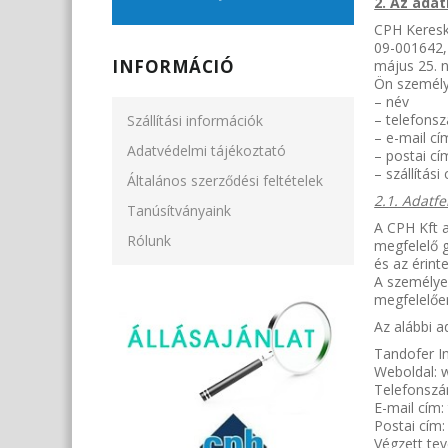
2. Az ada
CPH Kereske
09-001642,
INFORMÁCIÓ
május 25. n
Ön személye
– név
– telefons
Szállítási információk
– e-mail cí
Adatvédelmi tájékoztató
– postai cí
– szállítási
Általános szerződési feltételek
2.1. Adatf
Tanúsítványaink
A CPH Kft a
Rólunk
megfelelő g
és az érint
A személye
megfelelően
Az alábbi a
Tandofer In
Weboldal: 
Telefonszá
E-mail cím
Postai cím
Végzett tev