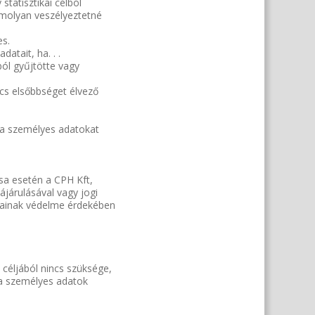
statisztikai célból
omolyan veszélyeztetné
es.
atait, ha. . .
ból gyűjtötte vagy
incs elsőbbséget élvező
es a személyes adatokat
ása esetén a CPH Kft,
ájárulásával vagy jogi
gainak védelme érdekében
 céljából nincs szüksége,
 a személyes adatok