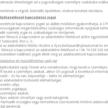
lkalmazás lehetőséget ad a jogosultságok személyre szabására ezálta
entések a cégnél, különálló épületben, elzárva kerülnek tárolásra.
adatkezeléssel kapcsolatos jogai
kezeléssel kapcsolatos jogait az alábbi módokon gyakorolhatja. A CP
nosságának megerősítéséhez szükséges információk nyújtását kérhe
dik személy jogai és szabadságai ne sérüljenek.
en felveszi a kapcsolatot az adatvédelmi felelőssel (előre egyeztetet
 Szekszárd, Bor u. 2.;
ld az adatvédelmi felelős részére a ifj.eszterbauer@cphautomat.hu em
 felveszi a kapcsolatot az adatvédelmi felelőssel a +36 74 529 320 t
jezetekben található jogok illetik meg az adatkezeléssel kapcsolatban
oztatáshoz és hozzáféréshez való jog
ájékoztatást nyújt Önnek arra vonatkozóan, hogy kezeli-e személyes 
t kezeli a személyes adatait, akkor Ön jogosult a következő informá
kezelő – és ha van, képviselője – kiléte és elérhetőségei;
 az adatvédelmi tisztviselő elérhetőségei;
tkezelés célja;
tkezelés jogalapja;
t személyes adatok;
élyes adatok címzettjei vagy azok kategóriái;
an, harmadik országba vagy nemzetközi szervezetnek történő adattová
ági garanciái;