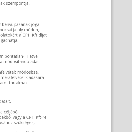
nak szempontjai;
 benyújtásának joga.
 bocsátja oly módon,
latokért a CPH Kft díjat
agadhatja.
 pontatlan-, illetve
t a módosítandó adat
felvételt módosítsa,
amerafelvétel kiadására
atot tartalmaz.
atait.
a céljából,
rdekből vagy a CPH Kft-re
tásához szükséges,