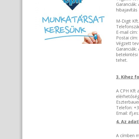
Garanciák:
hibajavítás
M-Digit Kft
Telefonszá
E-mail cím:
Postai cím:
Végzett te
Garanciák:
betekintési
tehet.
3. Kihez f
A CPH Kft a
elérhetőség
Eszterbaue
Telefon: +
Email: ifj
4. Az adat
A címben m