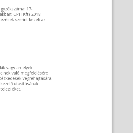
jegyzékszáma: 17-
kban: CPH Kft) 2018.
ezések szerint kezeli az
akik vagy amelyek
yeinek való megfelelésére
intézkedések végrehajtására.
tkezelő utasításának
telezi őket.