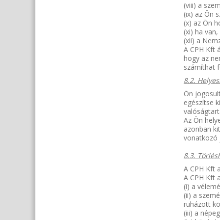
(viii) a s
(ix) az Ön 
(x) az Ön h
(xi) ha van
(xii) a Ne
A CPH Kft 
hogy az nem
számíthat f
8.2. Helyes
Ön jogosult
egészítse k
valóságtart
Az Ön helye
azonban kit
vonatkozó 
8.3. Törlés
A CPH Kft a
A CPH Kft a
(i) a vélem
(ii) a szem
ruházott k
(iii) a nép