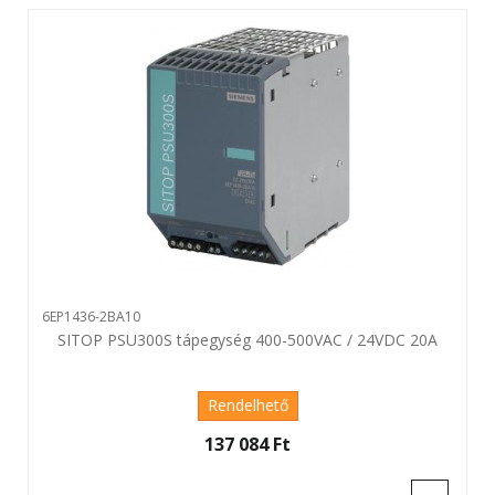
6EP1436-2BA10
SITOP PSU300S tápegység 400-500VAC / 24VDC 20A
Rendelhető
137 084 Ft‎