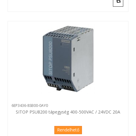
6EP3436-8SB00-0AY0
SITOP PSU8200 tápegység 400-500VAC / 24VDC 20A
Rendelhető