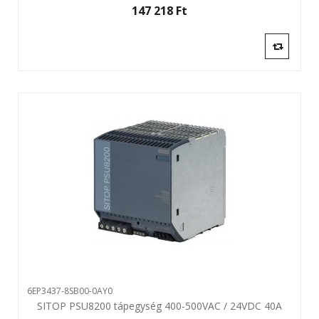
147 218 Ft‎
6EP3437-8SB00-0AY0
SITOP PSU8200 tápegység 400-500VAC / 24VDC 40A