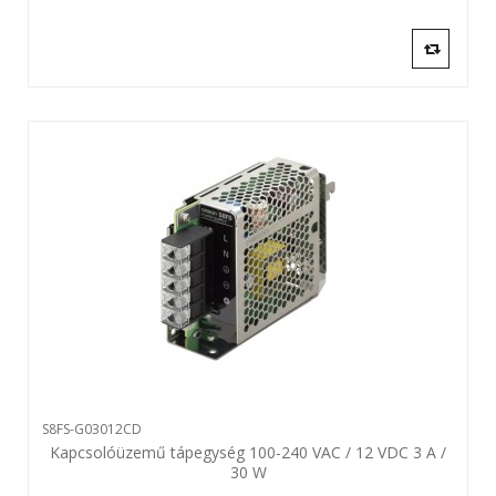
S8FS-G03012CD
Kapcsolóüzemű tápegység 100-240 VAC / 12 VDC 3 A /
30 W