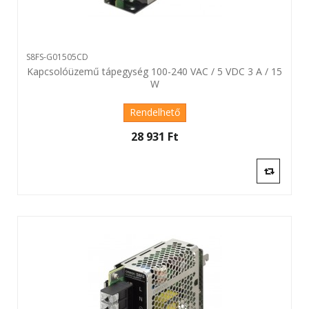
S8FS-G01505CD
Kapcsolóüzemű tápegység 100-240 VAC / 5 VDC 3 A / 15
W
Rendelhető
28 931 Ft‎