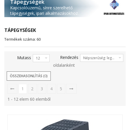
Tápegységek
Kapcsolóüzemű, sínre szerelhető
tápegységek, ipari alkalmazásokhoz.
TÁPEGYSÉGEK
Termékek száma: 60
Rendezés
Mutass
Népszerűség: legalacsonyabb elől
12
oldalanként
ÖSSZEHASONLÍTÁS (
0
)
1
2
3
4
5
1 - 12 elem 60 elemből