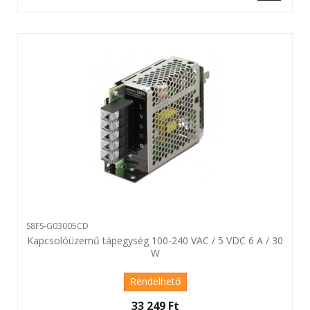
S8FS-G03005CD
Kapcsolóüzemű tápegység 100-240 VAC / 5 VDC 6 A / 30
W
Rendelhető
33 249 Ft‎