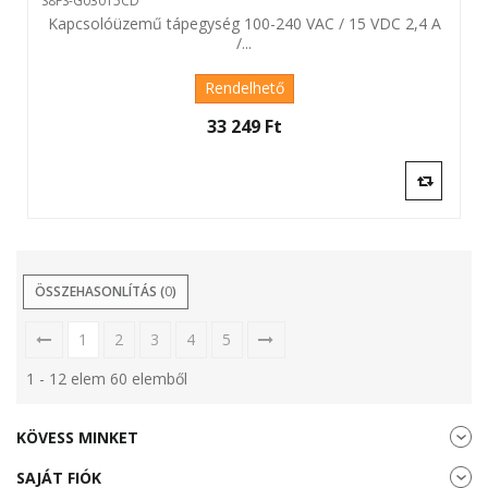
S8FS-G03015CD
Kapcsolóüzemű tápegység 100-240 VAC / 15 VDC 2,4 A
/...
Rendelhető
33 249 Ft‎
ÖSSZEHASONLÍTÁS (
0
)
1
2
3
4
5
1 - 12 elem 60 elemből
KÖVESS MINKET
SAJÁT FIÓK