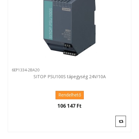
6EP1334-2BA20
SITOP PSU100S tápegység 24V/10A
Rendelhető
106 147 Ft‎