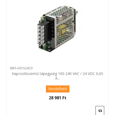
S8FS-G01524CD
Kapcsolóüzemű tápegység 100-240 VAC / 24 VDC 0,65
A...
Rendelhető
28 981 Ft‎