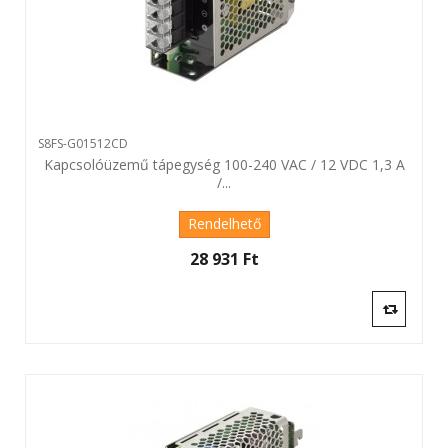
S8FS-G01512CD
Kapcsolóüzemű tápegység 100-240 VAC / 12 VDC 1,3 A
/...
Rendelhető
28 931 Ft‎