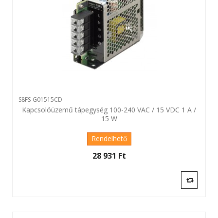
S8FS-G01515CD
Kapcsolóüzemű tápegység 100-240 VAC / 15 VDC 1 A /
15 W
Rendelhető
28 931 Ft‎