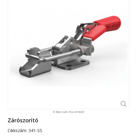
A kép csak illusztráció
Zárószorító
Cikkszám:
341-SS