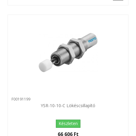
F00191199
YSR-10-10-C Lökéscsillapító
Készleten
66 606 Ft‎