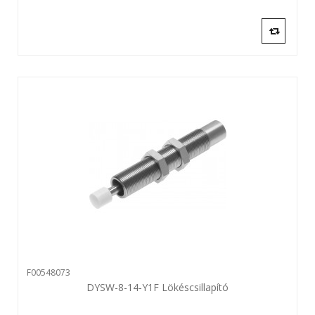
F00548073
DYSW-8-14-Y1F Lökéscsillapító