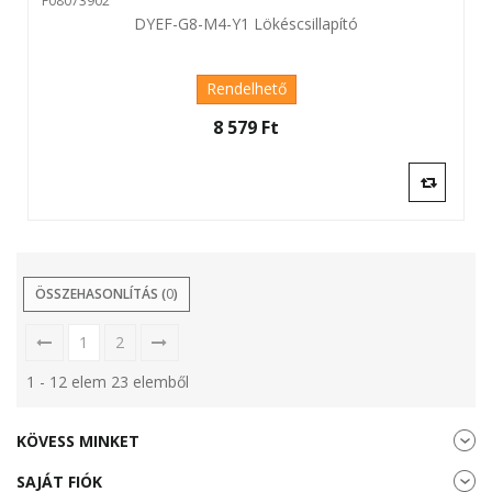
F08073902
DYEF-G8-M4-Y1 Lökéscsillapító
Rendelhető
8 579 Ft‎
ÖSSZEHASONLÍTÁS (
0
)
1
2
1 - 12 elem 23 elemből
KÖVESS MINKET
SAJÁT FIÓK