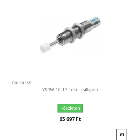
F00191195
YSRW-10-17 Lökéscsillapító
Készleten
65 697 Ft‎