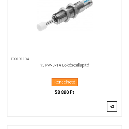
F00191194
YSRW-8-14 Lökéscsillapító
Rendelhető
58 890 Ft‎