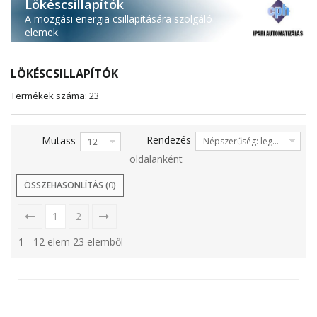
Lökéscsillapítók
A mozgási energia csillapítására szolgáló
elemek.
LÖKÉSCSILLAPÍTÓK
Termékek száma: 23
Rendezés
Mutass
Népszerűség: legalacsonyabb elől
12
oldalanként
ÖSSZEHASONLÍTÁS (
0
)
1
2
1 - 12 elem 23 elemből