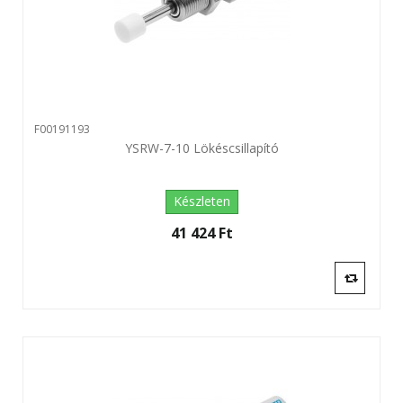
F00191193
YSRW-7-10 Lökéscsillapító
Készleten
41 424 Ft‎