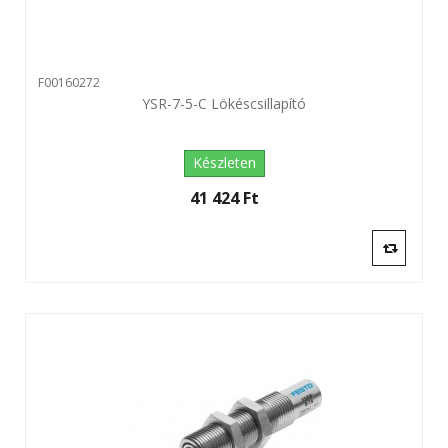
F00160272
YSR-7-5-C Lökéscsillapító
Készleten
41 424 Ft‎