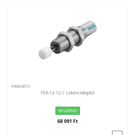
F00034572
YSR-12-12-C Lökéscsillapító
Készleten
68 091 Ft‎