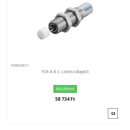
F00034571
YSR-8-8-C Lökéscsillapító
Készleten
58 734 Ft‎