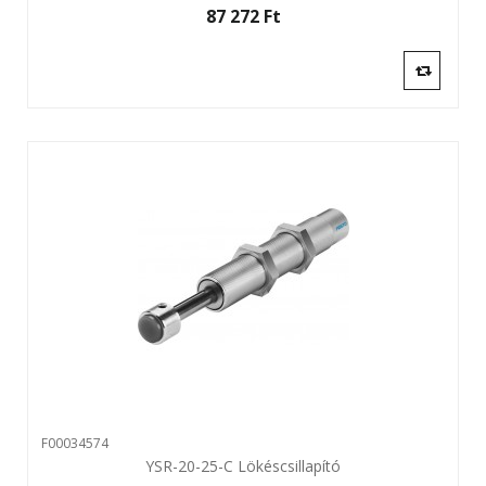
87 272 Ft‎
F00034574
YSR-20-25-C Lökéscsillapító