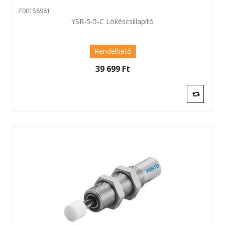
F00158981
YSR-5-5-C Lökéscsillapító
Rendelhető
39 699 Ft‎