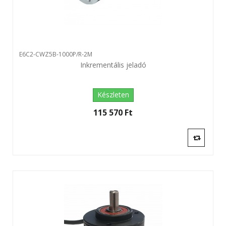
E6C2-CWZ5B-1000P/R-2M
Inkrementális jeladó
Készleten
115 570 Ft‎