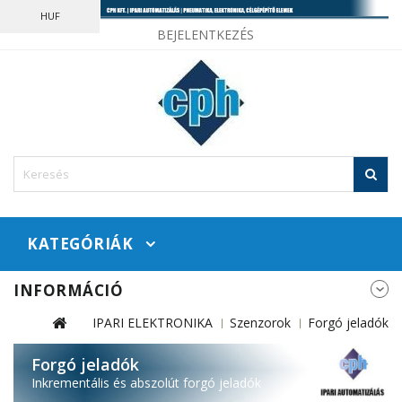
HUF
BEJELENTKEZÉS
KATEGÓRIÁK
INFORMÁCIÓ
IPARI ELEKTRONIKA
Szenzorok
Forgó jeladók
Forgó jeladók
Inkrementális és abszolút forgó jeladók