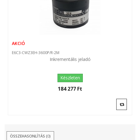
AKCIÓ
E6C3-CWZ3EH-3600P/R-2M
Inkrementális jeladó
Készleten
184 277 Ft‎
ÖSSZEHASONLÍTÁS (
0
)