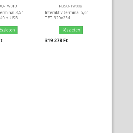
3Q-TW01B
NB5Q-TW00B
terminál 3,5"
Interaktív terminál 5,6"
240 + USB
TFT 320x234
észleten
Készleten
t‎
319 278 Ft‎