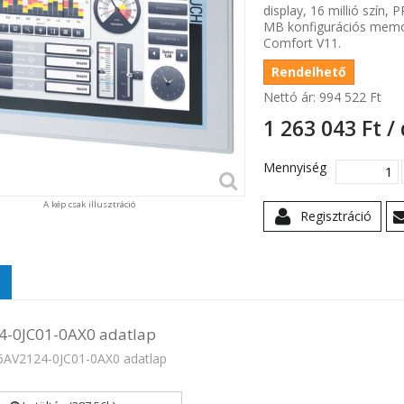
display, 16 millió szín
MB konfigurációs memór
Comfort V11.
Rendelhető
Nettó ár:
994 522 Ft‎
1 263 043 Ft‎ /
Mennyiség
A kép csak illusztráció
Regisztráció
4-0JC01-0AX0 adatlap
6AV2124-0JC01-0AX0 adatlap