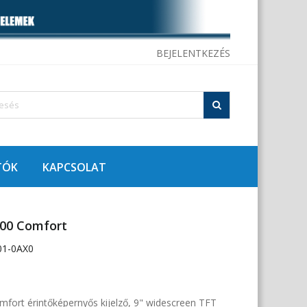
BEJELENTKEZÉS
TÓK
KAPCSOLAT
00 Comfort
01-0AX0
ort érintőképernyős kijelző, 9" widescreen TFT