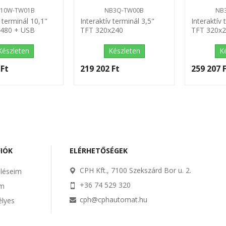
10W-TW01B
NB3Q-TW00B
NB
v terminál 10,1"
Interaktív terminál 3,5"
Interaktív 
x480 + USB
TFT 320x240
TFT 320x
host,...
Készleten
Készleten
K
Ft‎
219 202 Ft‎
259 207 F
FIÓK
ELÉRHETŐSÉGEK
CPH Kft., 7100 Szekszárd Bor u. 2.
léseim
+36 74 529 320
im
cph@cphautomat.hu
lyes
m