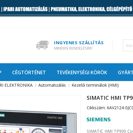
INGYENES SZÁLLÍTÁS
MINDEN RENDELÉSRE!
P
CÉGTÖRTÉNET
TEVÉKENYSÉGI KÖRÖK
GYÁR
RI ELEKTRONIKA
Automatizálás
Kezelői terminálok (HMI)
SIMATIC HMI TP9
Cikkszám:
6AV2124-0JC
SIMATIC HMI TP900 Comf