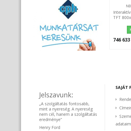
NB
Interaktí
TFT 800
host,...
746 633 
SAJÁT 
Jelszavunk:
Rende
„A szolgáltatás fontosabb,
Címe
mint a nyereség. A nyereség
nem cél, hanem a szolgáltatás
Szemé
eredménye”
adatai
Henry Ford