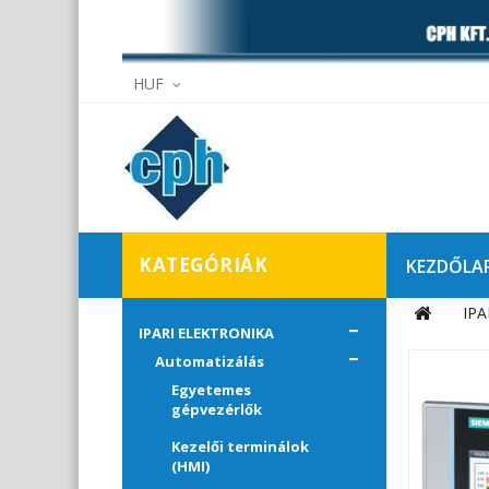
HUF
KATEGÓRIÁK
KEZDŐLA
IPA
Elállás
IPARI ELEKTRONIKA
Automatizálás
Egyetemes
gépvezérlők
Kezelői terminálok
(HMI)