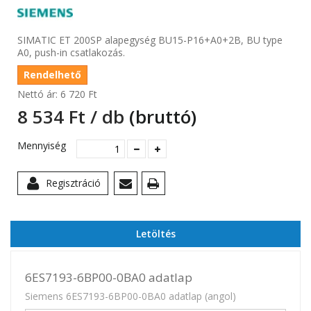
SIMATIC ET 200SP alapegység BU15-P16+A0+2B, BU type
A0, push-in csatlakozás.
Rendelhető
Nettó ár:
6 720 Ft‎
8 534 Ft‎ / db
(bruttó)
Mennyiség
Regisztráció
Letöltés
6ES7193-6BP00-0BA0 adatlap
Siemens 6ES7193-6BP00-0BA0 adatlap (angol)