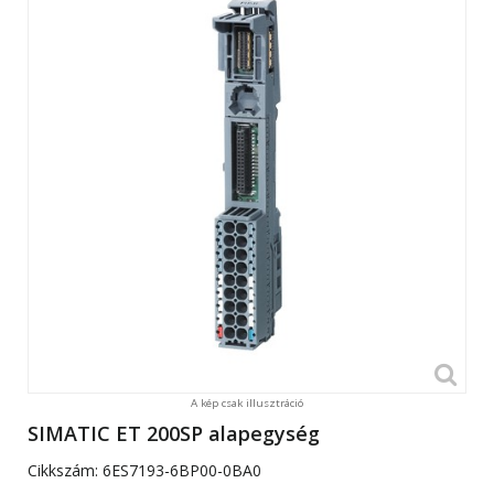
A kép csak illusztráció
SIMATIC ET 200SP alapegység
Cikkszám:
6ES7193-6BP00-0BA0