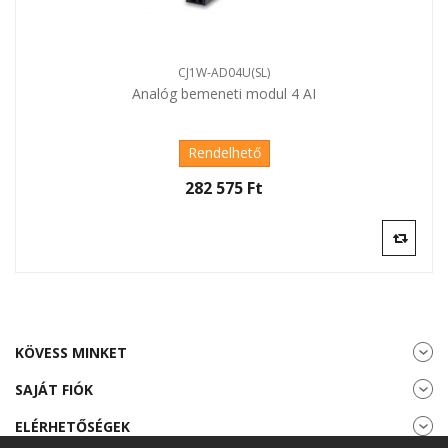
CJ1W-AD04U(SL)
Analóg bemeneti modul 4 AI
Rendelhető
282 575 Ft‎
KÖVESS MINKET
SAJÁT FIÓK
ELÉRHETŐSÉGEK