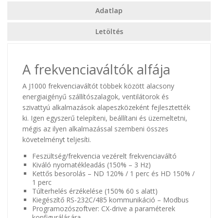
Adatlap
Letöltés
A frekvenciaváltók alfája
A J1000 frekvenciaváltót többek között alacsony
energiaigényű szállítószalagok, ventilátorok és
szivattyú alkalmazások alapeszközeként fejlesztették
ki. Igen egyszerű telepíteni, beállítani és üzemeltetni,
mégis az ilyen alkalmazással szembeni összes
követelményt teljesíti.
Feszültség/frekvencia vezérelt frekvenciaváltó
Kiváló nyomatékleadás (150% – 3 Hz)
Kettős besorolás – ND 120% / 1 perc és HD 150% /
1 perc
Túlterhelés érzékelése (150% 60 s alatt)
Kiegészítő RS-232C/485 kommunikáció – Modbus
Programozószoftver: CX-drive a paraméterek
konfigurálására