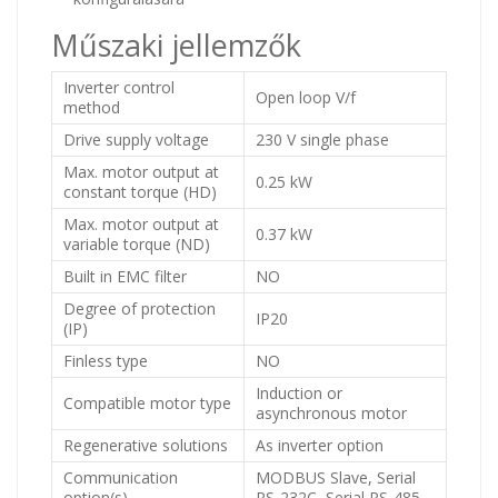
Műszaki jellemzők
Inverter control
Open loop V/f
method
Drive supply voltage
230 V single phase
Max. motor output at
0.25 kW
constant torque (HD)
Max. motor output at
0.37 kW
variable torque (ND)
Built in EMC filter
NO
Degree of protection
IP20
(IP)
Finless type
NO
Induction or
Compatible motor type
asynchronous motor
Regenerative solutions
As inverter option
Communication
MODBUS Slave, Serial
option(s)
RS-232C, Serial RS-485