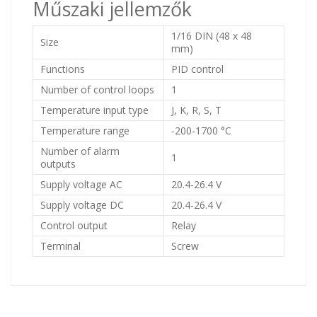
Műszaki jellemzők
1/16 DIN (48 x 48
Size
mm)
Functions
PID control
Number of control loops
1
Temperature input type
J, K, R, S, T
Temperature range
-200-1700 °C
Number of alarm
1
outputs
Supply voltage AC
20.4-26.4 V
Supply voltage DC
20.4-26.4 V
Control output
Relay
Terminal
Screw