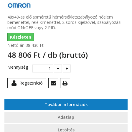
48x48-as előlapméretű hőmérsékletszabályozó hőelem
bemenettel, relé kimenettel, 2 soros kijelzővel, szabályozási
mód ON/OFF vagy 2 PID.
Készleten
Nettó ár:
38 430 Ft‎
48 806 Ft‎ / db
(bruttó)
Mennyiség
Regisztráció
További információk
Adatlap
Letöltés