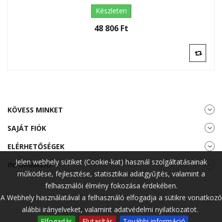
Készleten
48 806 Ft‎
KÖVESS MINKET
SAJÁT FIÓK
ELÉRHETŐSÉGEK
Jelen webhely sütiket (Cookie-kat) használ szolgáltatásainak
INFORMÁCIÓ
működése, fejlesztése, statisztikai adatgyűjtés, valamint a
felhasználói élmény fokozása érdekében.
A Webhely használatával a felhasználó elfogadja a sütikre vonatkozó
alábbi irányelveket, valamint adatvédelmi nyilatkozatot.
Elfogadás
Elutasítás
További információ