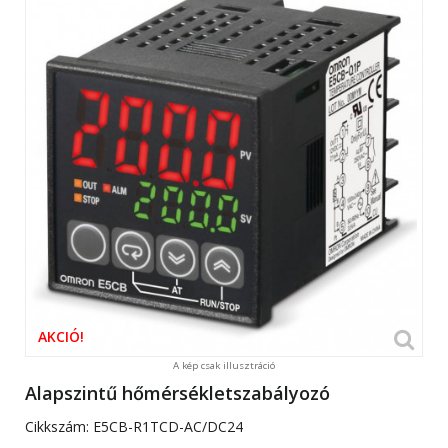
AKCIÓ!
A kép csak illusztráció
Alapszintű hőmérsékletszabályozó
Cikkszám:
E5CB-R1TCD-AC/DC24