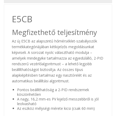
E5CB
Megfizethető teljesítmény
Az új E5CB az alapszintű hőmérséklet-szabályozók
termékkategóriájában kétkijelzős megoldásunkat
képviseli. A sorozat nyolc választható modulja –
amelyek mindegyike tartalmazza az egyedülálló, 2-PID
rendszerű vezérlőalgoritmust – a lehető legjobb
beállíthatóságot biztosítja. Az összes típus
alapkiépítésben tartalmaz egy riasztórelét és az
automatikus beállítási algoritmust.
Pontos beállíthatóság a 2-PID rendszernek
köszönhetően
A nagy, 16,2 mm-es PV kijelző messzebbről is jól
leolvasható
Az eszköz mélységi mérete kicsi (csak 60 mm)