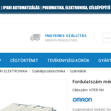
INGYENES SZÁLLÍTÁS
MINDEN RENDELÉSRE!
P
CÉGTÖRTÉNET
TEVÉKENYSÉGI KÖRÖK
GYÁR
RI ELEKTRONIKA
Szabályozástechnika
Számlálók
Fordulatszám mé
Cikkszám:
H7ER-NV
Szubminiatűr kivitelű fo