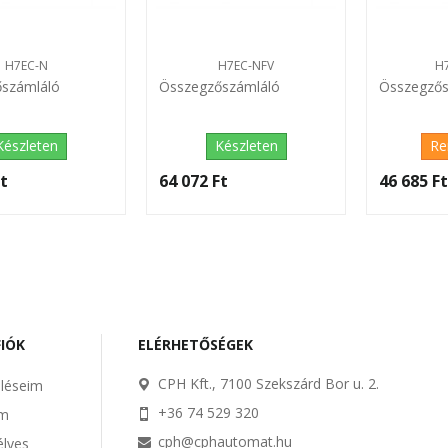
H7EC-N
H7EC-NFV
H
számláló
Összegzőszámláló
Összegzős
Készleten
Készleten
Re
t‎
64 072 Ft‎
46 685 Ft
FIÓK
ELÉRHETŐSÉGEK
CPH Kft., 7100 Szekszárd Bor u. 2.
léseim
+36 74 529 320
im
cph@cphautomat.hu
lyes