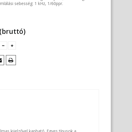
lálási sebesség: 1 kHz, 1/60ppr.
(bruttó)
mas kijelzővel kapható. Egyes típusok a