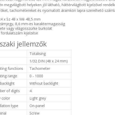
n megvilágított helyeken jól látható, háttérvilágított kijelzővel rende
őket, tachométereket és nyomatott áramköri lapra szerelhető számlá
4 x Sz 48 x Mé 48,5 mm
zámjegy, 8,6 mm-es karaktermagasság
ete vagy világosszürke burkolat
 fordulatszám kijelzése
zaki jellemzők
e
Totalising
1/32 DIN (48 x 24 mm)
ting functions
Tachometer
ting range
0 - 1000
backlight
Without backlight
er of digits
4
 color
Light grey
llation type
On-panel
inal
Screw