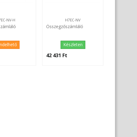
7EC-NV-H
H7EC-NV
zámláló
Összegzőszámláló
ndelhető
Készleten
‎
42 431 Ft‎