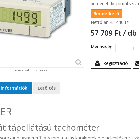
bemenet. Maximális szám
Rendelhető
Nettó ár:
45 440 Ft‎
57 709 Ft‎ / db
Mennyiség
Regisztráció
A kép csak illusztráció
 információk
Letöltés
ER
át tápellátású tachométer
sorozat nagyméretű, 8,6 mm magas karakterek megjelenítésére alkal