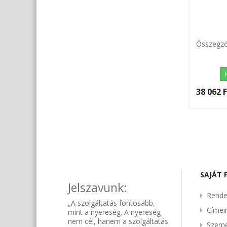
Összegző
38 062 F
SAJÁT 
Jelszavunk:
Rende
„A szolgáltatás fontosabb,
Címe
mint a nyereség. A nyereség
nem cél, hanem a szolgáltatás
Szemé