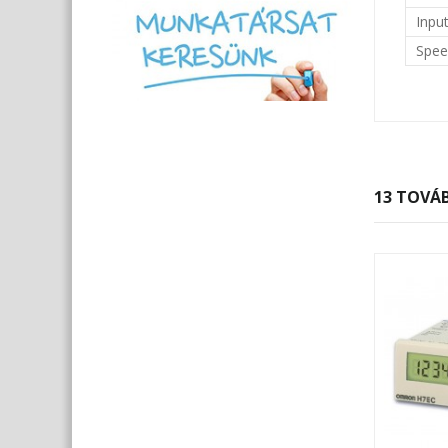
Inpu
Spe
13 TOVÁB