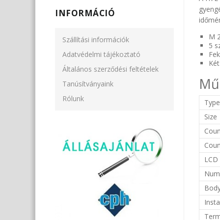
gyengé
INFORMÁCIÓ
időmér
M 2
Szállítási információk
5 s
Fek
Adatvédelmi tájékoztató
Két
Általános szerződési feltételek
Műs
Tanúsítványaink
Rólunk
Typ
Size
Coun
Coun
LCD 
Numb
Body
Insta
Term