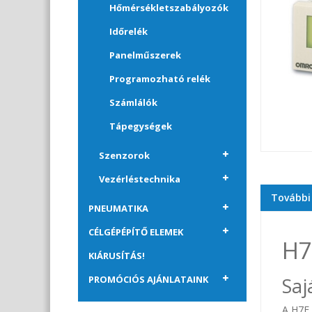
Hőmérsékletszabályozók
Időrelék
Panelműszerek
Programozható relék
Számlálók
Tápegységek
Szenzorok
Vezérléstechnika
További
PNEUMATIKA
CÉLGÉPÉPÍTŐ ELEMEK
H7
KIÁRUSÍTÁS!
Saj
PROMÓCIÓS AJÁNLATAINK
A H7E 