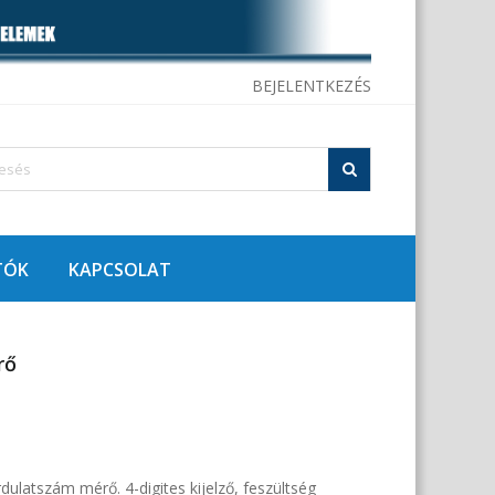
BEJELENTKEZÉS
TÓK
KAPCSOLAT
rő
rdulatszám mérő. 4-digites kijelző, feszültség