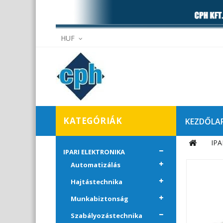
HUF
KATEGÓRIÁK
KEZDŐLA
IPA
Elállás
IPARI ELEKTRONIKA
Automatizálás
Hajtástechnika
Munkabiztonság
Szabályozástechnika