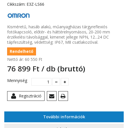
Cikkszám:
E3Z-LS66
Kisméretű, hasáb alakú, műanyagházas tárgyreflexiós
fotókapcsoló, előtér- és háttérelnyomásos, 20-200 mm
érzékelési távolsággal, kimenet jellege NPN, 12...24 DC
tápfeszültség, védettség: IP67, M8 csatlakozóval.
Rendelhető
Nettó ár:
60 550 Ft‎
76 899 Ft‎ / db
(bruttó)
Mennyiség
Regisztráció
További információk