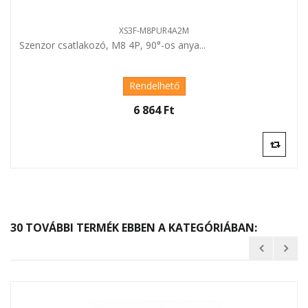
XS3F-M8PUR4A2M
Szenzor csatlakozó, M8 4P, 90°-os anya...
Rendelhető
6 864 Ft‎
30 TOVÁBBI TERMÉK EBBEN A KATEGÓRIÁBAN: