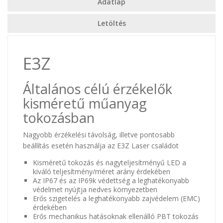
Adatlap
Letöltés
E3Z
Általános célú érzékelők
kisméretű műanyag
tokozásban
Nagyobb érzékelési távolság, illetve pontosabb
beállítás esetén használja az E3Z Laser családot
Kisméretű tokozás és nagyteljesítményű LED a
kiváló teljesítmény/méret arány érdekében
Az IP67 és az IP69k védettség a leghatékonyabb
védelmet nyújtja nedves környezetben
Erős szigetelés a leghatékonyabb zajvédelem (EMC)
érdekében
Erős mechanikus hatásoknak ellenálló PBT tokozás