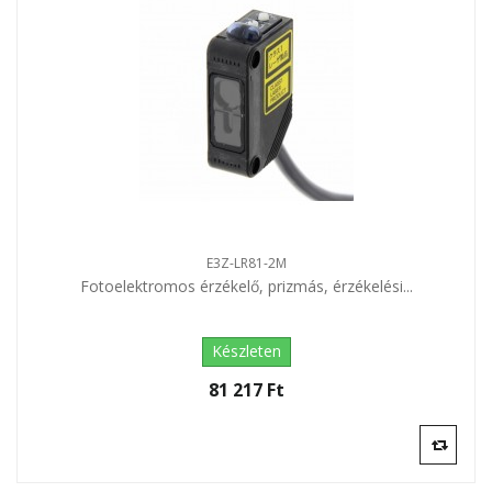
E3Z-LR81-2M
Fotoelektromos érzékelő, prizmás, érzékelési...
Készleten
81 217 Ft‎