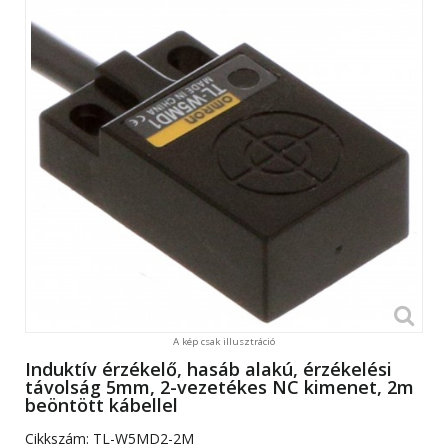
A kép csak illusztráció
Induktív érzékelő, hasáb alakú, érzékelési
távolság 5mm, 2-vezetékes NC kimenet, 2m
beöntött kábellel
Cikkszám:
TL-W5MD2-2M