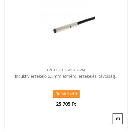
E2E-C06S02-WC-B2-2M
Induktív érzékelő 6,5mm átmérő, érzékelési távolság...
Rendelhető
25 705 Ft‎