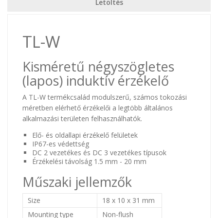
Letöltés
TL-W
Kisméretű négyszögletes
(lapos) induktív érzékelő
A TL-W termékcsalád modulszerű, számos tokozási
méretben elérhető érzékelői a legtöbb általános
alkalmazási területen felhasználhatók.
Elő- és oldallapi érzékelő felületek
IP67-es védettség
DC 2 vezetékes és DC 3 vezetékes típusok
Érzékelési távolság 1.5 mm - 20 mm
Műszaki jellemzők
Size
18 x 10 x 31 mm
Mounting type
Non-flush