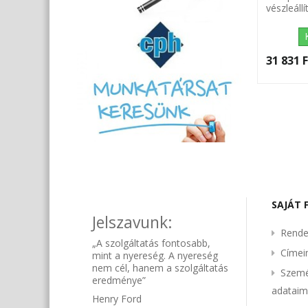
vészleáll
31 831 F
SAJÁT 
Jelszavunk:
Rende
„A szolgáltatás fontosabb,
Címe
mint a nyereség. A nyereség
nem cél, hanem a szolgáltatás
Szemé
eredménye”
adatai
Henry Ford