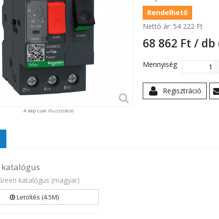
Rendelhető
Nettó ár:
54 222 Ft‎
68 862 Ft‎ / db
Mennyiség
Regisztráció
A kép csak illusztráció
 katalógus
Green katalógus (magyar)
Letöltés (4.5M)