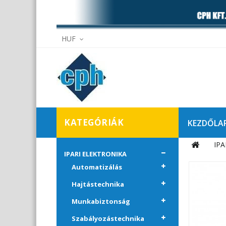
HUF
KATEGÓRIÁK
KEZDŐLA
IPA
Elállás
IPARI ELEKTRONIKA
Automatizálás
Hajtástechnika
Munkabiztonság
Szabályozástechnika