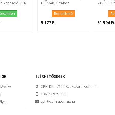
ító kapcsoló 63A
DILM40..170-hez
24VDC, 1 n
segédérint
Készleten
Rendelhető
Re
t‎
5 177 Ft‎
51 994 Ft
FIÓK
ELÉRHETŐSÉGEK
CPH Kft., 7100 Szekszárd Bor u. 2.
léseim
+36 74 529 320
im
cph@cphautomat.hu
lyes
m