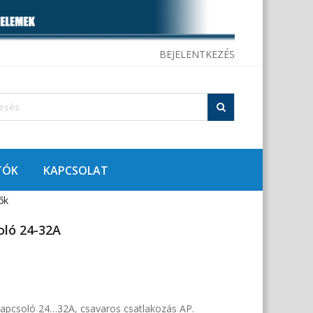
BEJELENTKEZÉS
TÓK
KAPCSOLAT
ők
ló 24-32A
apcsoló 24…32A, csavaros csatlakozás AP.