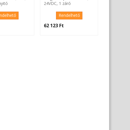
yitó
24VDC, 1 záró
kezővel
segédérintkezővel
ndelhető
Rendelhető
‎
62 123 Ft‎