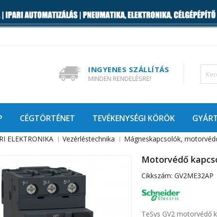
INGYENES SZÁLLÍTÁS
MINDEN RENDELÉSRE!
P
CÉGTÖRTÉNET
TEVÉKENYSÉGI KÖRÖK
GYÁR
RI ELEKTRONIKA
Vezérléstechnika
Mágneskapcsolók, motorvéd
Motorvédő kapcso
Cikkszám:
GV2ME32AP
TeSys GV2 motorvédő k