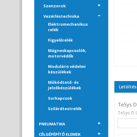
Szenzorok
Vezérléstechnika
Elektromechanikus
relék
Figyelőrelék
Mágneskapcsolók,
motorvédők
Moduláris védelmi
készülékek
Működtető- és
Letöltés
jelzőkészülékek
Sorkapcsok
TeSys D
Szilárdtestrelék
TeSys D 
PNEUMATIKA
CÉLGÉPÉPÍTŐ ELEMEK