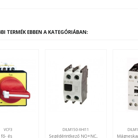
BI TERMÉK EBBEN A KATEGÓRIÁBAN:
VCF3
DILM150-XHI11
DILM1
fő- és
Segédérintkező NO+NC,
Mágneskap