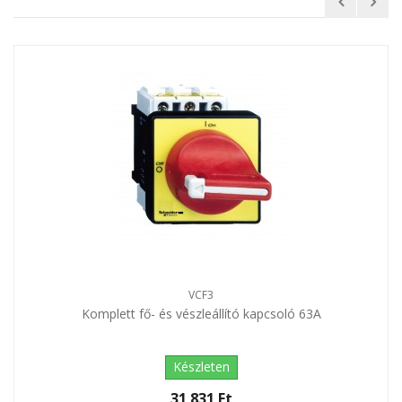
VCF3
Komplett fő- és vészleállító kapcsoló 63A
Készleten
31 831 Ft‎