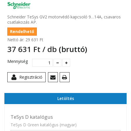
Schneider TeSys GV2 motorvédő kapcsoló 9…14A, csavaros
csatlakozás AP.
Rendelhető
Nettó ár:
29 631 Ft‎
37 631 Ft‎ / db
(bruttó)
Mennyiség
Regisztráció
Letöltés
TeSys D katalógus
TeSys D Green katalógus (magyar)