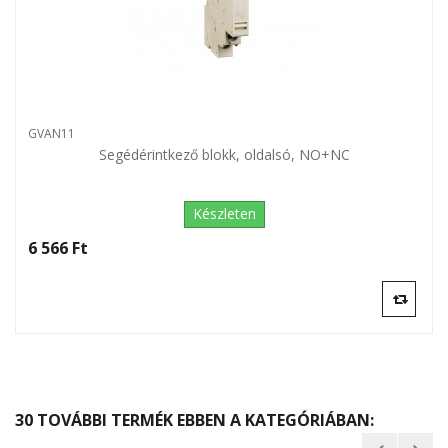
GVAN11
Segédérintkező blokk, oldalsó, NO+NC
Készleten
6 566 Ft‎
30 TOVÁBBI TERMÉK EBBEN A KATEGÓRIÁBAN: