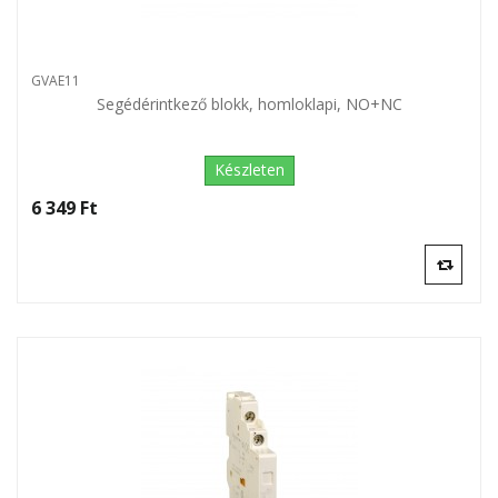
GVAE11
Segédérintkező blokk, homloklapi, NO+NC
Készleten
6 349 Ft‎