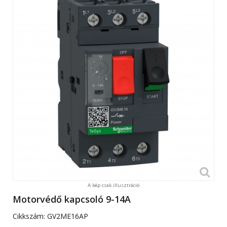
A kép csak illusztráció
Motorvédő kapcsoló 9-14A
Cikkszám:
GV2ME16AP