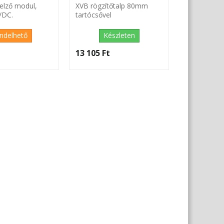
elző modul,
XVB rögzítőtalp 80mm
/DC.
tartócsővel
ndelhető
Készleten
‎
13 105 Ft‎