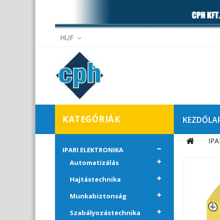
HUF
KATEGÓRIÁK
KEZDŐLA
IPA
Elállás
IPARI ELEKTRONIKA
Automatizálás
Hajtástechnika
Munkabiztonság
Szabályozástechnika