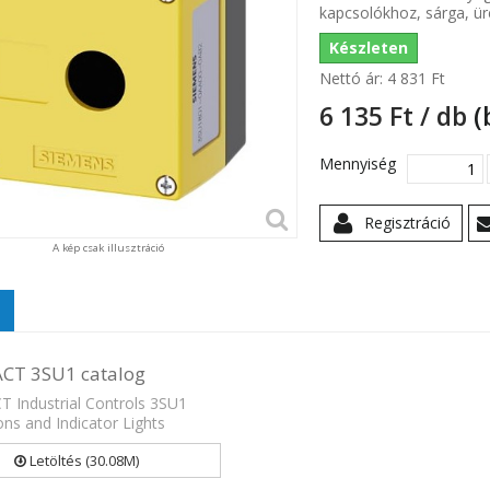
kapcsolókhoz, sárga, üre
Készleten
Nettó ár:
4 831 Ft‎
6 135 Ft‎ / db
(
Mennyiség
Regisztráció
A kép csak illusztráció
ACT 3SU1 catalog
T Industrial Controls 3SU1
ns and Indicator Lights
Letöltés (30.08M)