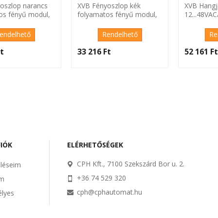
oszlop narancs
XVB Fényoszlop kék
XVB Hangj
os fényű modul,
folyamatos fényű modul,
12...48VAC
C
24VAC/DC
endelhető
Rendelhető
Re
t‎
33 216 Ft‎
52 161 Ft
FIÓK
ELÉRHETŐSÉGEK
CPH Kft., 7100 Szekszárd Bor u. 2.
léseim
+36 74 529 320
im
cph@cphautomat.hu
lyes
m