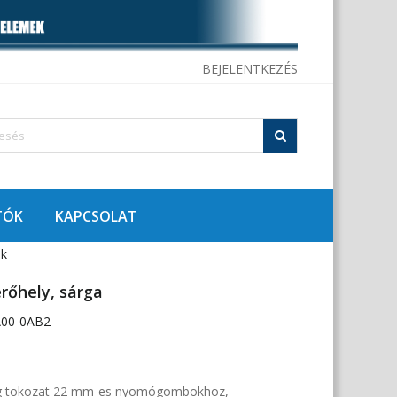
BEJELENTKEZÉS
TÓK
KAPCSOLAT
ek
érőhely, sárga
A00-0AB2
ag tokozat 22 mm-es nyomógombokhoz,