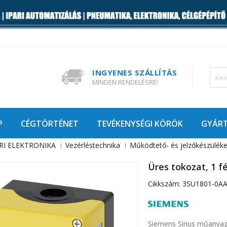
INGYENES SZÁLLÍTÁS
MINDEN RENDELÉSRE!
P
CÉGTÖRTÉNET
TEVÉKENYSÉGI KÖRÖK
GYÁR
RI ELEKTRONIKA
Vezérléstechnika
Működtető- és jelzőkészülék
Üres tokozat, 1 f
Cikkszám:
3SU1801-0A
Siemens Sirius műany