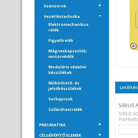
Szenzorok
Vezérléstechnika
Elektromechanikus
relék
Figyelőrelék
Mágneskapcsolók,
motorvédők
Moduláris védelmi
készülékek
Működtető- és
Letöltés
jelzőkészülékek
Sorkapcsok
SIRIUS 
Szilárdtestrelék
SIRIUS AC
Pushbutto
PNEUMATIKA
CÉLGÉPÉPÍTŐ ELEMEK