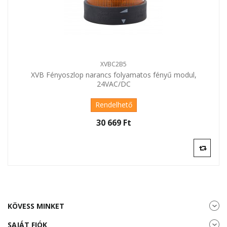
XVBC2B5
XVB Fényoszlop narancs folyamatos fényű modul,
24VAC/DC
Rendelhető
30 669 Ft‎
KÖVESS MINKET
SAJÁT FIÓK