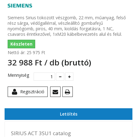
Siemens Sirius tokozott vészgomb, 22 mm, műanyag, felső
rész sárga, védőgallérral, vészleállító gombafejű
nyomógomb, piros, 40 mm, kioldás forgatásra, 1 NC,
csavaros érintkezővel, 1xM20 kábelbevezetés alul és felül.
Készleten
Nettó ár:
25 975 Ft‎
32 988 Ft‎ / db
(bruttó)
Mennyiség
Regisztráció
Letöltés
SIRIUS ACT 3SU1 catalog