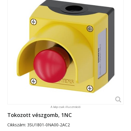
A kép csak illusztráció
Tokozott vészgomb, 1NC
Cikkszám:
3SU1801-0NA00-2AC2