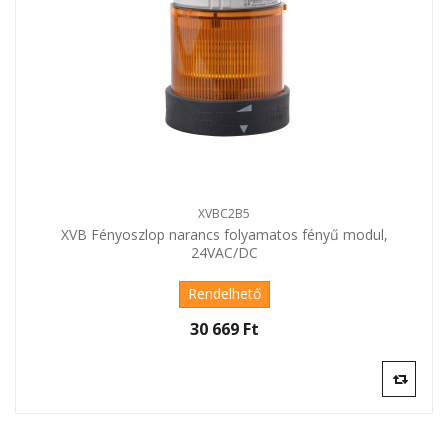
XVBC2B5
XVB Fényoszlop narancs folyamatos fényű modul,
24VAC/DC
Rendelhető
30 669 Ft‎