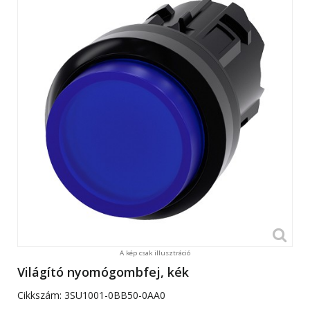
A kép csak illusztráció
Világító nyomógombfej, kék
Cikkszám:
3SU1001-0BB50-0AA0