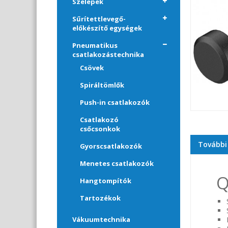
Szelepek
Sűrítettlevegő-
előkészítő egységek
Pneumatikus
csatlakozástechnika
Csövek
Spiráltömlők
Push-in csatlakozók
Csatlakozó
csőcsonkok
További
Gyorscsatlakozók
Menetes csatlakozók
Q
Hangtompítók
Tartozékok
Vákuumtechnika