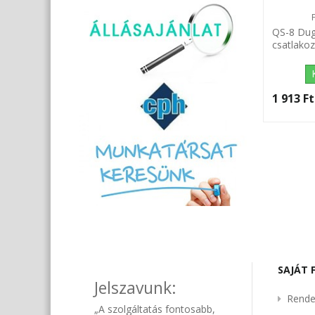
QS-8 Dug
csatlako
1 913 Ft‎
SAJÁT 
Jelszavunk:
Rende
„A szolgáltatás fontosabb,