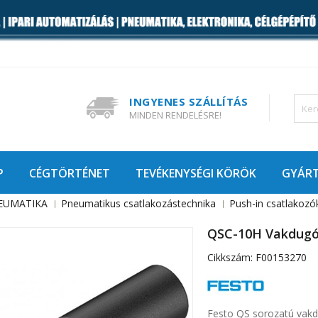
INGYENES SZÁLLÍTÁS
MINDEN RENDELÉSRE!
P
CÉGTÖRTÉNET
TEVÉKENYSÉGI KÖRÖK
GYÁR
EUMATIKA
Pneumatikus csatlakozástechnika
Push-in csatlakozó
QSC-10H Vakdug
Cikkszám:
F00153270
Festo QS sorozatú vakd