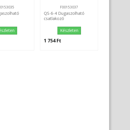
00153035
F00153037
aszolható
QS-6-4 Dugaszolható
ó
csatlakozó
észleten
Készleten
1 754 Ft‎