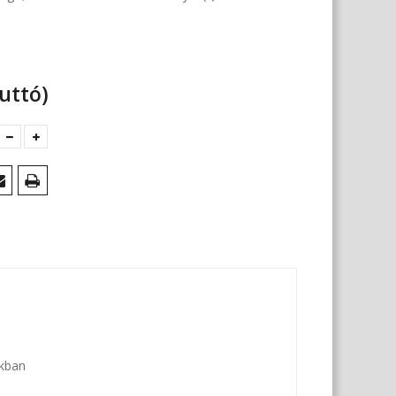
uttó)
okban