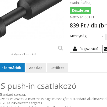
csatlakozóba).
Készleten
Nettó ár:
661 Ft‎
839 Ft‎ / db
(br
Mennyiség
Regisztráció
A kép csak illusztráció
 információk
Adatlap
Letöltés
S push-in csatlakozó
Standard sorozat
Széles választék a maximális rugalmasságért a standard alkalmazás
PBT és nikkelezett sárgaréz