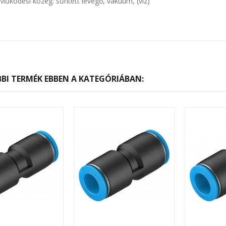
Működési közeg: sűrített levegő, vákuum, (víz)
BI TERMÉK EBBEN A KATEGÓRIÁBAN: