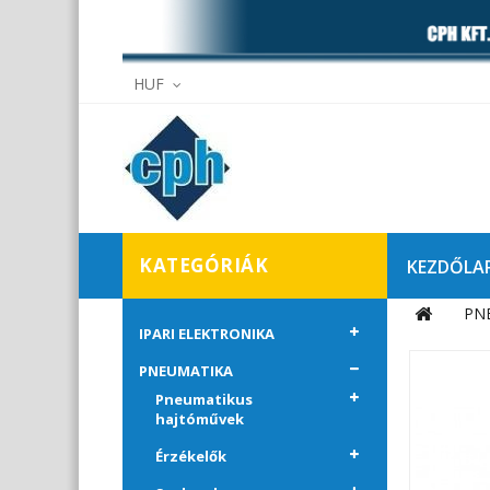
HUF
KATEGÓRIÁK
KEZDŐLA
PN
Elállás
IPARI ELEKTRONIKA
PNEUMATIKA
Pneumatikus
hajtóművek
Érzékelők