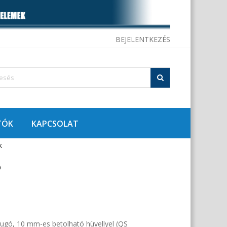
BEJELENTKEZÉS
TÓK
KAPCSOLAT
k
ó
ugó, 10
mm-es betolható hüvellyel (QS