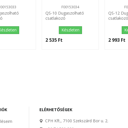
F00153033
F00153034
F
aszolható
QS-10 Dugaszolható
QS-12 Dug
zó
csatlakozó
csatlakoz
Készleten
Készleten
K
2 535 Ft‎
2 993 Ft‎
FIÓK
ELÉRHETŐSÉGEK
CPH Kft., 7100 Szekszárd Bor u. 2.
léseim