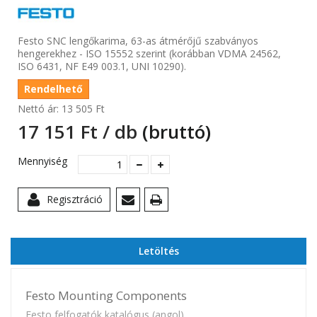
Festo SNC lengőkarima, 63-as átmérőjű szabványos
hengerekhez - ISO 15552 szerint (korábban VDMA 24562,
ISO 6431, NF E49 003.1, UNI 10290).
Rendelhető
Nettó ár:
13 505 Ft‎
17 151 Ft‎ / db
(bruttó)
Mennyiség
Regisztráció
Letöltés
Festo Mounting Components
Festo felfogatók katalógus (angol)