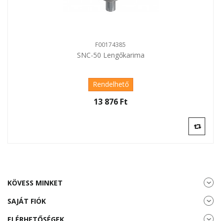
F00174385
SNC-50 Lengőkarima
Rendelhető
13 876 Ft‎
KÖVESS MINKET
SAJÁT FIÓK
ELÉRHETŐSÉGEK