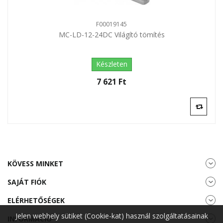
F00019145
MC-LD-12-24DC Világító tömítés
Készleten
7 621 Ft‎
KÖVESS MINKET
SAJÁT FIÓK
ELÉRHETŐSÉGEK
Jelen webhely sütiket (Cookie-kat) használ szolgáltatásainak
INFORMÁCIÓ