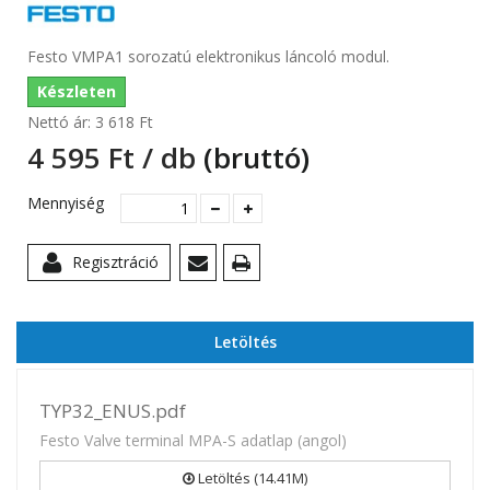
Festo VMPA1 sorozatú elektronikus láncoló modul.
Készleten
Nettó ár:
3 618 Ft‎
4 595 Ft‎ / db
(bruttó)
Mennyiség
Regisztráció
Letöltés
TYP32_ENUS.pdf
Festo Valve terminal MPA-S adatlap (angol)
Letöltés (14.41M)