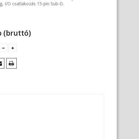
g, I/O csatlakozás 15-pin Sub-D.
b
(bruttó)