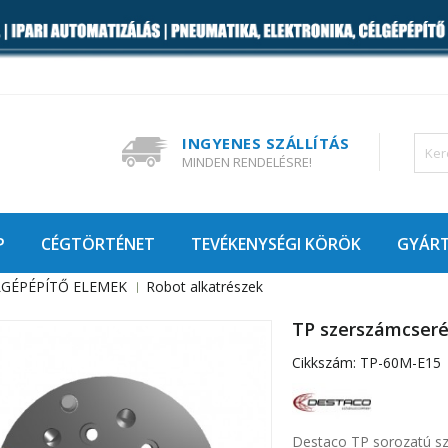
INGYENES SZÁLLÍTÁS
MINDEN RENDELÉSRE!
P
CÉGTÖRTÉNET
TEVÉKENYSÉGI KÖRÖK
GYÁR
LGÉPÉPÍTŐ ELEMEK
Robot alkatrészek
TP szerszámcseré
Cikkszám:
TP-60M-E15
Destaco TP sorozatú sz