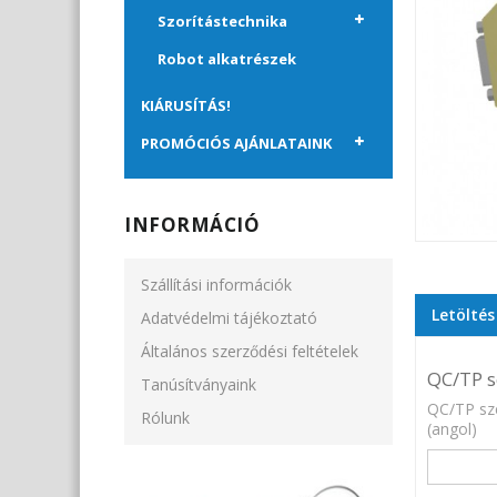
Szorítástechnika
Robot alkatrészek
KIÁRUSÍTÁS!
PROMÓCIÓS AJÁNLATAINK
INFORMÁCIÓ
Szállítási információk
Letöltés
Adatvédelmi tájékoztató
Általános szerződési feltételek
QC/TP s
Tanúsítványaink
QC/TP sz
Rólunk
(angol)