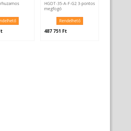
árhuzamos
HGDT-35-A-F-G2 3-pontos
megfogó
ndelhető
Rendelhető
t‎
487 751 Ft‎