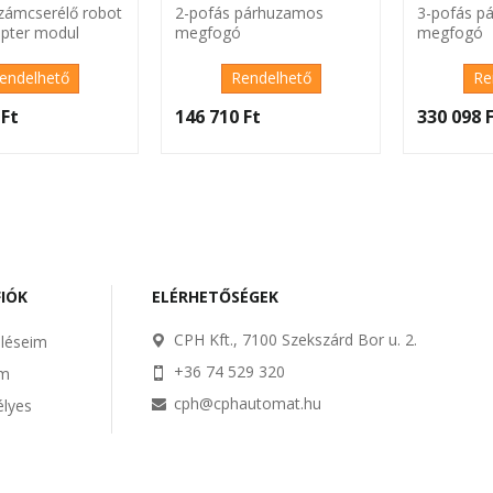
zámcserélő robot
2-pofás párhuzamos
3-pofás p
apter modul
megfogó
megfogó
endelhető
Rendelhető
Re
Ft‎
146 710 Ft‎
330 098 F
FIÓK
ELÉRHETŐSÉGEK
CPH Kft., 7100 Szekszárd Bor u. 2.
léseim
+36 74 529 320
im
cph@cphautomat.hu
lyes
m