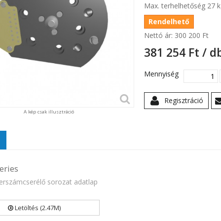
Max. terhelhetőség 27 k
Rendelhető
Nettó ár:
300 200 Ft‎
381 254 Ft‎ / d
Mennyiség
Regisztráció
A kép csak illusztráció
eries
erszámcserélő sorozat adatlap
Letöltés (2.47M)