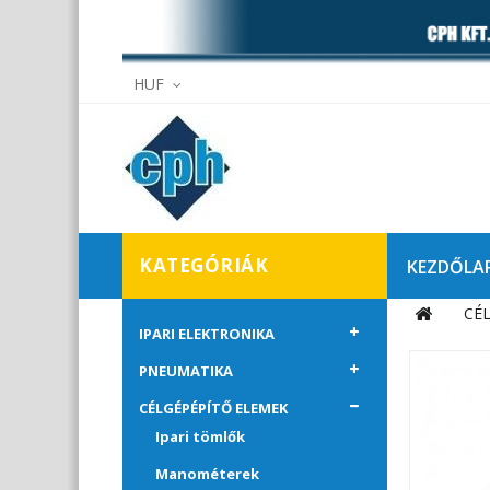
HUF
KATEGÓRIÁK
KEZDŐLA
CÉ
Elállás
IPARI ELEKTRONIKA
PNEUMATIKA
CÉLGÉPÉPÍTŐ ELEMEK
Ipari tömlők
Manométerek