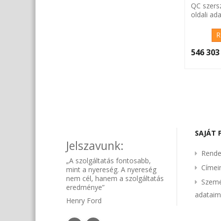
QC szers
oldali ad
R
546 303 
SAJÁT 
Jelszavunk:
Rende
„A szolgáltatás fontosabb,
Címe
mint a nyereség. A nyereség
nem cél, hanem a szolgáltatás
Szemé
eredménye”
adatai
Henry Ford