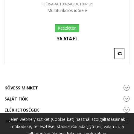
H3CR-A-AC100-240/DC100-125
Multifunkciós időrelé
Készleten
36 614 Ft‎
KÖVESS MINKET
SAJÁT FIÓK
ELÉRHETŐSÉGEK
Jelen webhely sütiket (Cookie-kat) használ szolgáltatásainak
INFORMÁCIÓ
működése, fejlesztése, statisztikai adatgyűjtés, valamint a
felhasználói élmény fokozása érdekében.