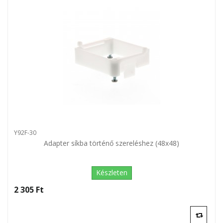
Y92F-30
Adapter síkba történő szereléshez (48x48)
Készleten
2 305 Ft‎