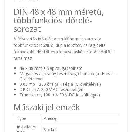
DIN 48 x 48 mm méretű,
többfunkciós időrelé-
sorozat
A félvezetős időrelék ezen kifinomult sorozata
többfunkciós időzítőt, dupla időzítőt, csillag-delta
átkapcsoló időzítőt és kikapcsoláskésleltető időzítőt is
tartalmaz.
48 x 48 mm előlapi/dugaszolható
Magas és alacsony feszültségű típusok (a -H és a -
G kivételével)
0,05 mp - 300 óra (a -H és a -G kivételével)
DPDT, 5 A 250 V AC feszültségen
Tranzisztor, 100 mA 30 V DC feszültségen
Műszaki jellemzők
Type
Analog
Installation
Socket