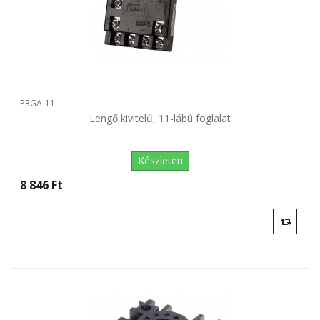
P3GA-11
Lengő kivitelű, 11-lábú foglalat
Készleten
8 846 Ft‎