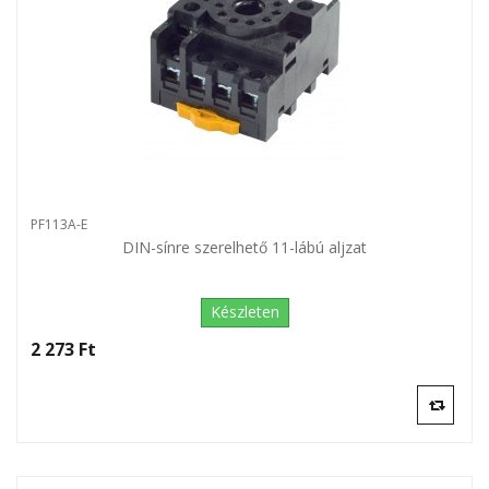
PF113A-E
DIN-sínre szerelhető 11-lábú aljzat
Készleten
2 273 Ft‎