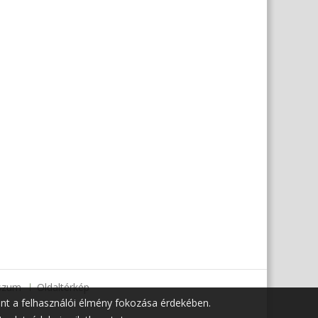
szum
Oldaltérkép
mint a felhasználói élmény fokozása érdekében.