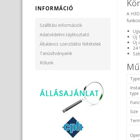
Kön
INFORMÁCIÓ
A H3DK
funkci
Szállítási információk
Ujj
Adatvédelmi tájékoztató
Új 
Új 
Általános szerződési feltételek
24 
Tanúsítványaink
Szé
Rólunk
Műs
Typ
Insta
type
Func
Size
Term
Oper