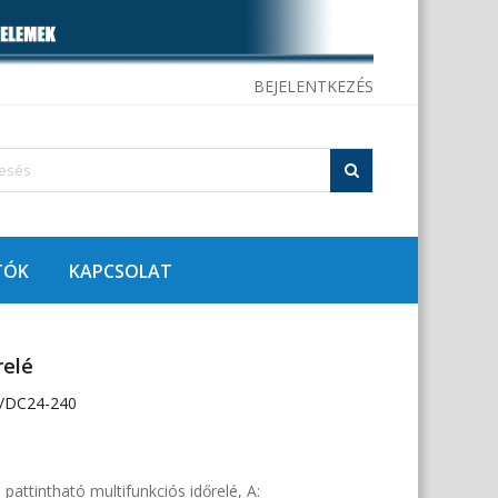
BEJELENTKEZÉS
TÓK
KAPCSOLAT
relé
/DC24-240
pattintható multifunkciós időrelé, A: