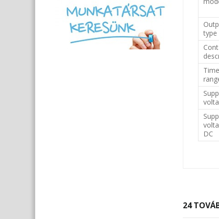
mod
Outp
type
Cont
desc
Tim
rang
Supp
volt
Supp
volt
DC
24 TOVÁB