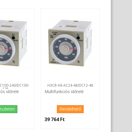
H3CR-A8E-A
Multifunkció
Kés
48 705 Ft‎
C100-240/DC100-
H3CR-A8-AC24-48/DC12-48
125
iós időrelé
Multifunkciós időrelé
észleten
Rendelhető
‎
39 764 Ft‎