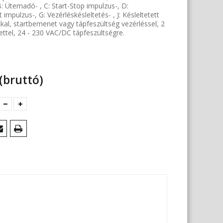
: Ütemadó- , C: Start-Stop impulzus-, D:
t impulzus-, G: Vezérléskésleltetés- , J: Késleltetett
l, startbemenet vagy tápfeszültség vezérléssel, 2
ettel, 24 - 230 VAC/DC tápfeszültségre.
(bruttó)