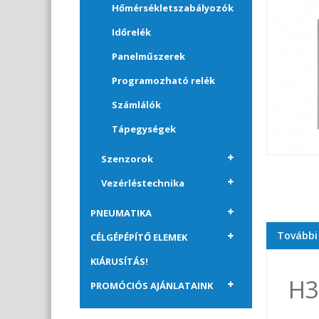
Hőmérsékletszabályozók
Időrelék
Panelműszerek
Programozható relék
Számlálók
Tápegységek
Szenzorok
Vezérléstechnika
PNEUMATIKA
További
CÉLGÉPÉPÍTŐ ELEMEK
KIÁRUSÍTÁS!
H
PROMÓCIÓS AJÁNLATAINK