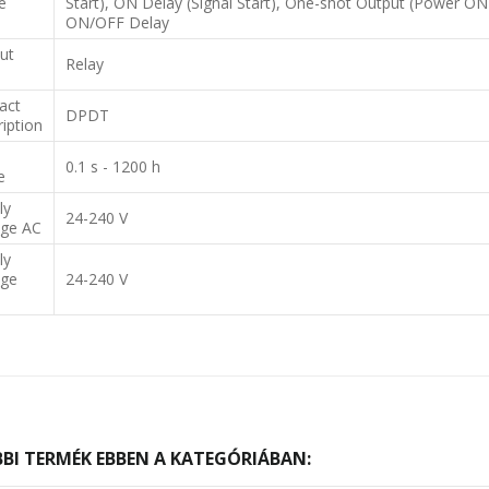
e
Start), ON Delay (Signal Start), One-shot Output (Power ON S
ON/OFF Delay
ut
Relay
act
DPDT
ription
e
0.1 s - 1200 h
e
ly
24-240 V
age AC
ly
age
24-240 V
BI TERMÉK EBBEN A KATEGÓRIÁBAN: