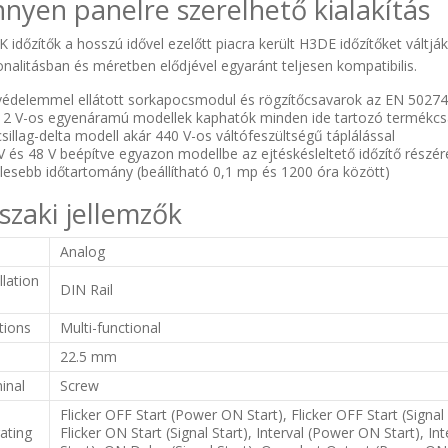
nyen panelre szerelhető kialakítás
 időzítők a hosszú idővel ezelőtt piacra került H3DE időzítőket váltjá
onalitásban és méretben elődjével egyaránt teljesen kompatibilis.
védelemmel ellátott sorkapocsmodul és rögzítőcsavarok az EN 5027
12 V-os egyenáramú modellek kaphatók minden ide tartozó termékc
csillag-delta modell akár 440 V-os váltófeszültségű táplálással
V és 48 V beépítve egyazon modellbe az ejtéskésleltető időzítő részér
lesebb időtartomány (beállítható 0,1 mp és 1200 óra között)
zaki jellemzők
e
Analog
llation
DIN Rail
tions
Multi-functional
22.5 mm
inal
Screw
Flicker OFF Start (Power ON Start), Flicker OFF Start (Signal
ating
Flicker ON Start (Signal Start), Interval (Power ON Start), I