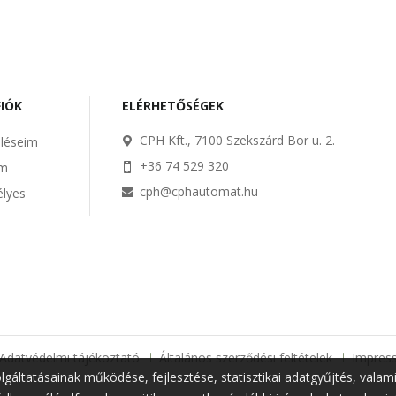
FIÓK
ELÉRHETŐSÉGEK
CPH Kft., 7100 Szekszárd Bor u. 2.
léseim
+36 74 529 320
im
cph@cphautomat.hu
lyes
m
Adatvédelmi tájékoztató
Általános szerződési feltételek
Impres
olgáltatásainak működése, fejlesztése, statisztikai adatgyűjtés, vala