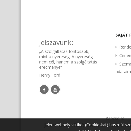
SAJÁT 
Jelszavunk:
Rende
„A szolgáltatás fontosabb,
Címe
mint a nyereség. A nyereség
nem cél, hanem a szolgáltatás
Szemé
eredménye”
adatai
Henry Ford
Kapcsolat
Jelen webhely sütiket (Cookie-kat) használ sz