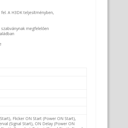
k fel. A H3DK teljesítményben,
4 szabványnak megfelelően
saládban
e
 Start), Flicker ON Start (Power ON Start),
nterval (Signal Start), ON Delay (Power ON