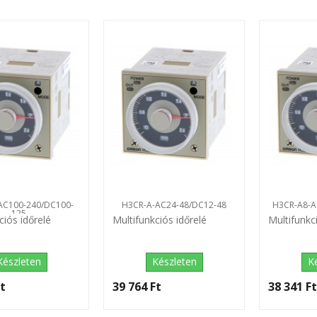
AC100-240/DC100-
H3CR-A-AC24-48/DC12-48
H3CR-A8-A
125
ciós időrelé
Multifunkciós időrelé
Multifunkc
Készleten
Készleten
K
t‎
39 764 Ft‎
38 341 Ft