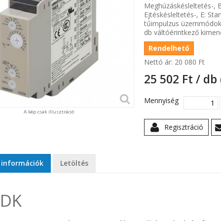
Meghúzáskésleltetés-, B
Ejtéskésleltetés-, E: Star
tűimpulzus üzemmódokka
db váltóérintkező kimen
Rendelhető
Nettó ár:
20 080 Ft‎
25 502 Ft‎ / db
Mennyiség
A kép csak illusztráció
Regisztráció
 információk
Letöltés
3DK