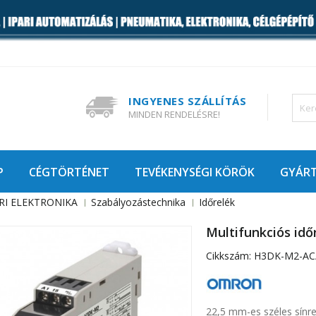
INGYENES SZÁLLÍTÁS
MINDEN RENDELÉSRE!
P
CÉGTÖRTÉNET
TEVÉKENYSÉGI KÖRÖK
GYÁR
RI ELEKTRONIKA
Szabályozástechnika
Időrelék
Multifunkciós idő
Cikkszám:
H3DK-M2-AC
22,5 mm-es széles sínre 