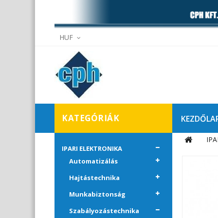
HUF
KATEGÓRIÁK
KEZDŐLA
IPA
Elállás
IPARI ELEKTRONIKA
Automatizálás
Hajtástechnika
Munkabiztonság
Szabályozástechnika