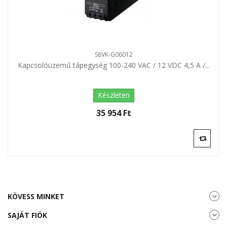
S8VK-G06012
Kapcsolóüzemű tápegység 100-240 VAC / 12 VDC 4,5 A /...
Készleten
35 954 Ft‎
KÖVESS MINKET
SAJÁT FIÓK