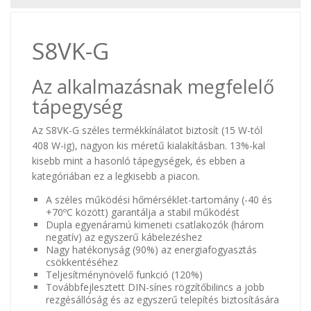
S8VK-G
Az alkalmazásnak megfelelő
tápegység
Az S8VK-G széles termékkínálatot biztosít (15 W-tól
408 W-ig), nagyon kis méretű kialakításban. 13%-kal
kisebb mint a hasonló tápegységek, és ebben a
kategóriában ez a legkisebb a piacon.
A széles működési hőmérséklet-tartomány (-40 és
+70ºC között) garantálja a stabil működést
Dupla egyenáramú kimeneti csatlakozók (három
negatív) az egyszerű kábelezéshez
Nagy hatékonyság (90%) az energiafogyasztás
csökkentéséhez
Teljesítménynövelő funkció (120%)
Továbbfejlesztett DIN-sínes rögzítőbilincs a jobb
rezgésállóság és az egyszerű telepítés biztosítására