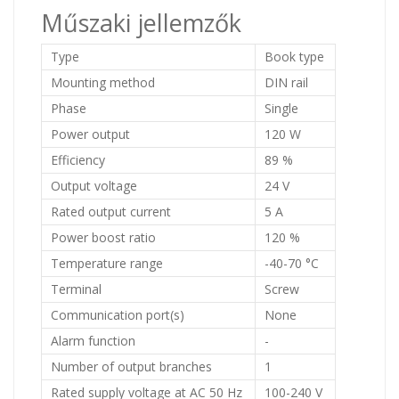
Műszaki jellemzők
Type
Book type
Mounting method
DIN rail
Phase
Single
Power output
120 W
Efficiency
89 %
Output voltage
24 V
Rated output current
5 A
Power boost ratio
120 %
Temperature range
-40-70 °C
Terminal
Screw
Communication port(s)
None
Alarm function
-
Number of output branches
1
Rated supply voltage at AC 50 Hz
100-240 V