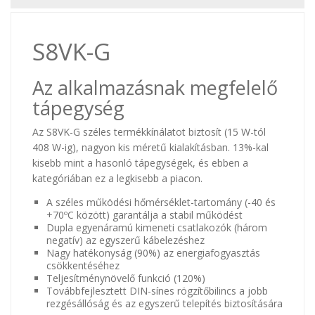
S8VK-G
Az alkalmazásnak megfelelő
tápegység
Az S8VK-G széles termékkínálatot biztosít (15 W-tól
408 W-ig), nagyon kis méretű kialakításban. 13%-kal
kisebb mint a hasonló tápegységek, és ebben a
kategóriában ez a legkisebb a piacon.
A széles működési hőmérséklet-tartomány (-40 és
+70ºC között) garantálja a stabil működést
Dupla egyenáramú kimeneti csatlakozók (három
negatív) az egyszerű kábelezéshez
Nagy hatékonyság (90%) az energiafogyasztás
csökkentéséhez
Teljesítménynövelő funkció (120%)
Továbbfejlesztett DIN-sínes rögzítőbilincs a jobb
rezgésállóság és az egyszerű telepítés biztosítására