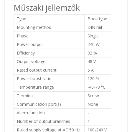
Műszaki jellemzők
Type
Book type
Mounting method
DIN rail
Phase
Single
Power output
240 W
Efficiency
92 %
Output voltage
48 V
Rated output current
5 A
Power boost ratio
120 %
Temperature range
-40-70 °C
Terminal
Screw
Communication port(s)
None
Alarm function
-
Number of output branches
1
Rated supply voltage at AC 50 Hz
100-240 V