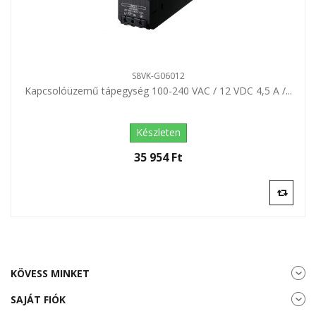
S8VK-G06012
Kapcsolóüzemű tápegység 100-240 VAC / 12 VDC 4,5 A /...
Készleten
35 954 Ft‎
KÖVESS MINKET
SAJÁT FIÓK