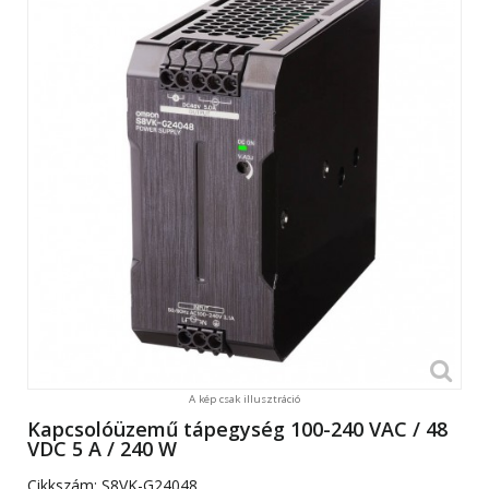
A kép csak illusztráció
Kapcsolóüzemű tápegység 100-240 VAC / 48
VDC 5 A / 240 W
Cikkszám:
S8VK-G24048