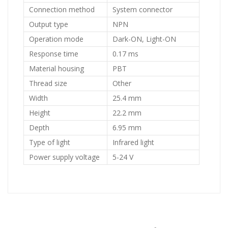
Connection method
System connector
Output type
NPN
Operation mode
Dark-ON, Light-ON
Response time
0.17 ms
Material housing
PBT
Thread size
Other
Width
25.4 mm
Height
22.2 mm
Depth
6.95 mm
Type of light
Infrared light
Power supply voltage
5-24 V