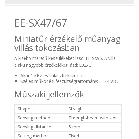
EE-SX47/67
Miniatűr érzékelő műanyag
villás tokozásban
A kisebb méretű készülékeket lásd: EE-SX95. A villa
alakú nagyobb érzékelőket lásd: E3Z-G.
Akár 1 kHz-es válaszfrekvencia
Széles működési feszültségtartomány: 5–24 VDC
Műszaki jellemzők
Shape
Straight
Sensing method
Through-beam with slot
Sensing distance
5 mm
Setting method
Fixed