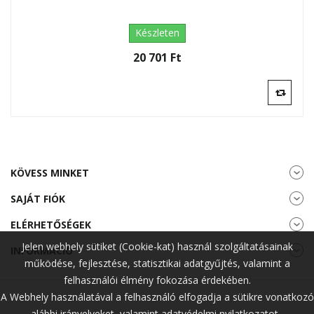
Készleten
20 701 Ft‎
KÖVESS MINKET
SAJÁT FIÓK
ELÉRHETŐSÉGEK
Jelen webhely sütiket (Cookie-kat) használ szolgáltatásainak
INFORMÁCIÓ
működése, fejlesztése, statisztikai adatgyűjtés, valamint a
felhasználói élmény fokozása érdekében.
A Webhely használatával a felhasználó elfogadja a sütikre vonatkozó
alábbi irányelveket, valamint adatvédelmi nyilatkozatot.