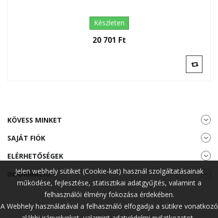
Készleten
20 701 Ft‎
KÖVESS MINKET
SAJÁT FIÓK
ELÉRHETŐSÉGEK
Jelen webhely sütiket (Cookie-kat) használ szolgáltatásainak
INFORMÁCIÓ
működése, fejlesztése, statisztikai adatgyűjtés, valamint a
felhasználói élmény fokozása érdekében.
A Webhely használatával a felhasználó elfogadja a sütikre vonatkozó
alábbi irányelveket, valamint adatvédelmi nyilatkozatot.