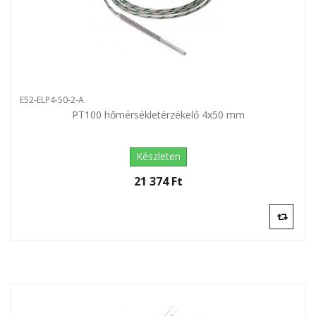
E52-ELP4-50-2-A
PT100 hőmérsékletérzékelő 4x50 mm
Készleten
21 374 Ft‎