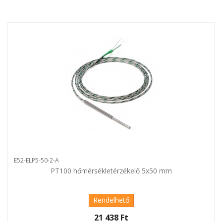
E52-ELP5-50-2-A
PT100 hőmérsékletérzékelő 5x50 mm
Rendelhető
21 438 Ft‎