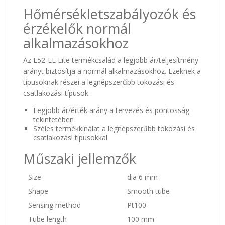
Hőmérsékletszabályozók és
érzékelők normál
alkalmazásokhoz
Az E52-EL Lite termékcsalád a legjobb ár/teljesítmény
arányt biztosítja a normál alkalmazásokhoz. Ezeknek a
típusoknak részei a legnépszerűbb tokozási és
csatlakozási típusok.
Legjobb ár/érték arány a tervezés és pontosság
tekintetében
Széles termékkínálat a legnépszerűbb tokozási és
csatlakozási típusokkal
Műszaki jellemzők
Size
dia 6 mm
Shape
Smooth tube
Sensing method
Pt100
Tube length
100 mm