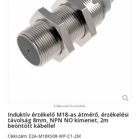
A kép csak illusztráció
Induktív érzékelő M18-as átmérő, érzékelési
távolság 8mm, NPN NO kimenet, 2m
beöntött kábellel
Cikkszám:
E2A-M18KS08-WP-C1-2M