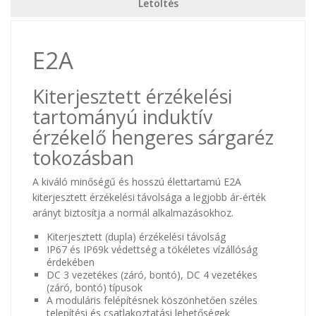
Letöltés
E2A
Kiterjesztett érzékelési
tartományú induktív
érzékelő hengeres sárgaréz
tokozásban
A kiváló minőségű és hosszú élettartamú E2A
kiterjesztett érzékelési távolsága a legjobb ár-érték
arányt biztosítja a normál alkalmazásokhoz.
Kiterjesztett (dupla) érzékelési távolság
IP67 és IP69k védettség a tökéletes vízállóság
érdekében
DC 3 vezetékes (záró, bontó), DC 4 vezetékes
(záró, bontó) típusok
A moduláris felépítésnek köszönhetően széles
telepítési és csatlakoztatási lehetőségek