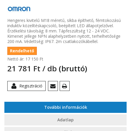
Hengeres kivitelű M18 méretű, síkba építhető, fémtokozású
induktív közelítéskapcsoló, beépített LED állapotjelzővel.
Érzékelési távolság: 8 mm. Tápfeszültség 12 - 24 VDC.
Kimenet jellege NPN alaphelyzetben nyitott, terhelhetősége
200 mA. Védettség: IP67. 2m csatlakozókábellel.
Rendelhető
Nettó ár:
17 150 Ft‎
21 781 Ft‎ / db
(bruttó)
Regisztráció
További információk
Adatlap