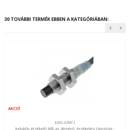
30 TOVÁBBI TERMÉK EBBEN A KATEGÓRIÁBAN:
AKCIÓ
E2EG-X2MC1
Induktív érzékelő M8-as átmérő, érzékelési távolság...