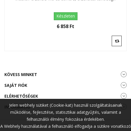
Készleten
6 858 Ft‎
KÖVESS MINKET
SAJÁT FIÓK
ELÉRHETŐSÉGEK
Jelen webhely sütiket (Cookie-kat) használ szolgáltatásainak
INFORMÁCIÓ
működése, fejlesztése, statisztikai adatgyűjtés, valamint a
felhasználói élmény fokozása érdekében.
A Webhely használatával a felhasználó elfogadja a sütikre vonatkozó