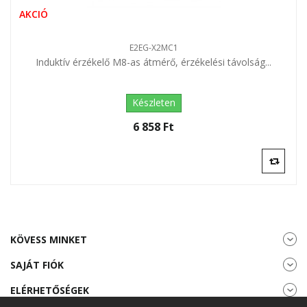
AKCIÓ
E2EG-X2MC1
Induktív érzékelő M8-as átmérő, érzékelési távolság...
Készleten
6 858 Ft‎
KÖVESS MINKET
SAJÁT FIÓK
ELÉRHETŐSÉGEK