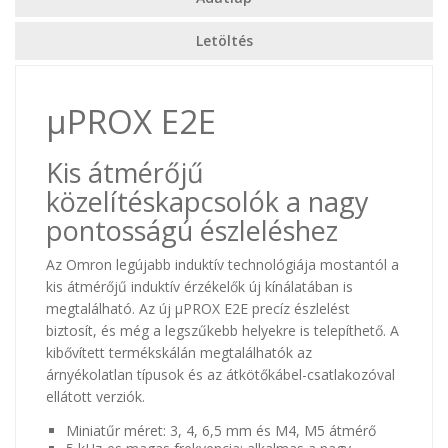
Letöltés
µPROX E2E
Kis átmérőjű
közelítéskapcsolók a nagy
pontosságú észleléshez
Az Omron legújabb induktív technológiája mostantól a
kis átmérőjű induktív érzékelők új kínálatában is
megtalálható. Az új µPROX E2E precíz észlelést
biztosít, és még a legszűkebb helyekre is telepíthető. A
kibővített termékskálán megtalálhatók az
árnyékolatlan típusok és az átkötőkábel-csatlakozóval
ellátott verziók.
Miniatűr méret: 3, 4, 6,5 mm és M4, M5 átmérő