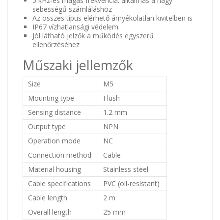
5 kHz-es magas frekvencia: alkalmas a nagy
sebességű számláláshoz
Az összes típus elérhető árnyékolatlan kivitelben is
IP67 vízhatlansági védelem
Jól látható jelzők a működés egyszerű
ellenőrzéséhez
Műszaki jellemzők
Size
M5
Mounting type
Flush
Sensing distance
1.2 mm
Output type
NPN
Operation mode
NC
Connection method
Cable
Material housing
Stainless steel
Cable specifications
PVC (oil-resistant)
Cable length
2 m
Overall length
25 mm