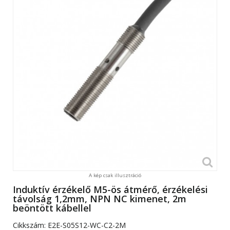
A kép csak illusztráció
Induktív érzékelő M5-ös átmérő, érzékelési
távolság 1,2mm, NPN NC kimenet, 2m
beöntött kábellel
Cikkszám:
E2E-S05S12-WC-C2-2M