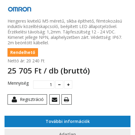
Hengeres kivitelű M5 méretű, síkba építhető, fémtokozású
induktív közelítéskapcsoló, beépített LED állapotjelzővel.
Érzékelési távolság: 1,2mm. Tápfeszültség 12 - 24 VDC.
Kimenet jellege NPN, alaphelyzetben zárt. Védettség: IP67.
2m beöntött kábellel.
Rendelhető
Nettó ár:
20 240 Ft‎
25 705 Ft‎ / db
(bruttó)
Mennyiség
Regisztráció
További információk
Adatlap