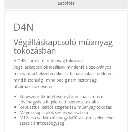
Letöltés
D4N
Végálláskapcsoló műanyag
tokozásban
A D4N sorozatú, műanyag tokozású
végálláskapcsolók ideálisak mindenféle szokványos
mechanikai helyzetérzékelési felhasználási területen,
mind biztonsági, mind pedig nem biztonsági
alkalmazások esetén.
Kényszerműködtetésű nyitómechanizmus és
jóváhagyás a bejelentett szervezetek által
Robusztus, kettős szigetelésű műanyag tokozás
Mágneskapcsolók széles választéka
M12-es csatlakozók vagy M20-as tömszelencével
szerelt érintkezőegység