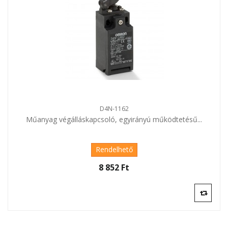
D4N-1162
Műanyag végálláskapcsoló, egyirányú működtetésű...
Rendelhető
8 852 Ft‎