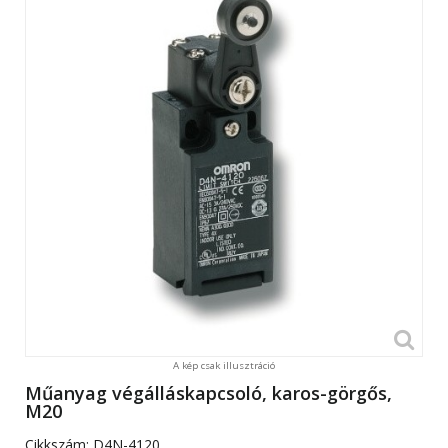
A kép csak illusztráció
Műanyag végálláskapcsoló, karos-görgős,
M20
Cikkszám:
D4N-4120