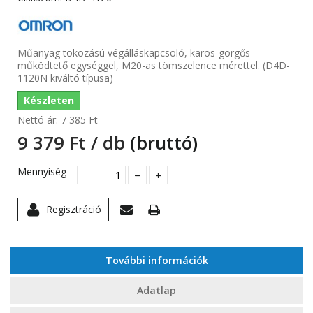
Műanyag tokozású végálláskapcsoló, karos-görgős
működtető egységgel, M20-as tömszelence mérettel. (D4D-
1120N kiváltó típusa)
Készleten
Nettó ár:
7 385 Ft‎
9 379 Ft‎ / db
(bruttó)
Mennyiség
Regisztráció
További információk
Adatlap