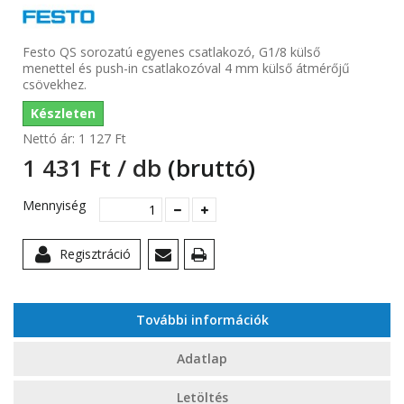
Festo QS sorozatú egyenes csatlakozó, G1/8 külső
menettel és push-in csatlakozóval 4 mm külső átmérőjű
csövekhez.
Készleten
Nettó ár:
1 127 Ft‎
1 431 Ft‎ / db
(bruttó)
Mennyiség
Regisztráció
További információk
Adatlap
Letöltés