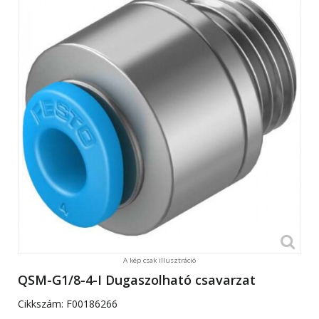
A kép csak illusztráció
QSM-G1/8-4-I Dugaszolható csavarzat
Cikkszám:
F00186266