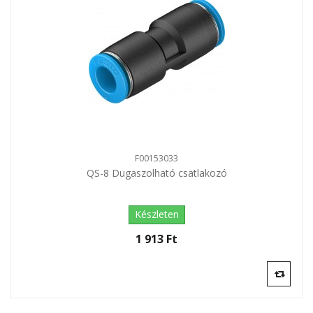
F00153033
QS-8 Dugaszolható csatlakozó
Készleten
1 913 Ft‎