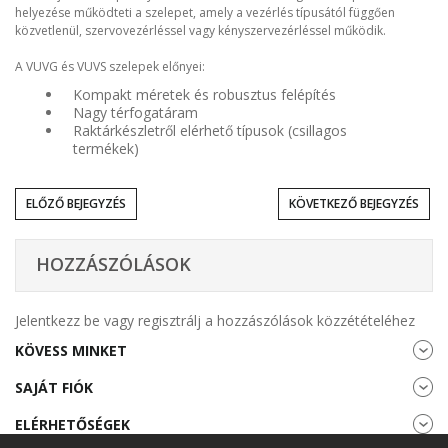
helyezése működteti a szelepet, amely a vezérlés típusától függően
közvetlenül, szervovezérléssel vagy kényszervezérléssel működik.
A VUVG és VUVS szelepek előnyei
:
Kompakt méretek és robusztus felépítés
Nagy térfogatáram
Raktárkészletről elérhető típusok (csillagos
termékek)
ELŐZŐ BEJEGYZÉS
KÖVETKEZŐ BEJEGYZÉS
HOZZÁSZÓLÁSOK
Jelentkezz be vagy regisztrálj a hozzászólások közzétételéhez
KÖVESS MINKET
SAJÁT FIÓK
ELÉRHETŐSÉGEK