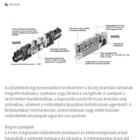
Home
Az útszelepek egy pneumatikus rendszerben a közeg áramlási irányának
megváltoztatására, nyitására vagy zárására szolgálnak. A szelepek a
vezérlőelem kialakításában, a kapcsolási pozíciók és az áramlási utak
számában, valamint a működtetés típusában különböznek egymástól. A
kínálatunkban mechanikusan, pneumatikusan vagy elektromosan
működtetett útszelepek egyaránt szerepelnek.
Mágnesszelepek
A Festo mágnessel működtetett útszelepei az elektromágnesek erejét
használják a szelepek nyitására és zárására. A mágnesszelep áram alá