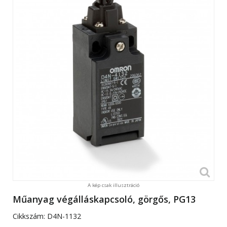
A kép csak illusztráció
Műanyag végálláskapcsoló, görgős, PG13
Cikkszám:
D4N-1132