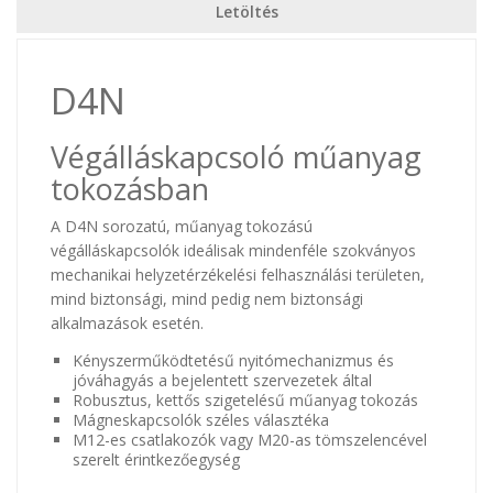
Letöltés
D4N
Végálláskapcsoló műanyag
tokozásban
A D4N sorozatú, műanyag tokozású
végálláskapcsolók ideálisak mindenféle szokványos
mechanikai helyzetérzékelési felhasználási területen,
mind biztonsági, mind pedig nem biztonsági
alkalmazások esetén.
Kényszerműködtetésű nyitómechanizmus és
jóváhagyás a bejelentett szervezetek által
Robusztus, kettős szigetelésű műanyag tokozás
Mágneskapcsolók széles választéka
M12-es csatlakozók vagy M20-as tömszelencével
szerelt érintkezőegység