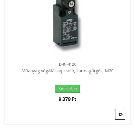
D4N-4120
Műanyag végálláskapcsoló, karos-görgős, M20
Készleten
9 379 Ft‎