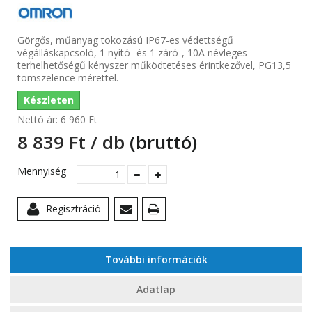
Görgős, műanyag tokozású IP67-es védettségű
végálláskapcsoló, 1 nyitó- és 1 záró-, 10A névleges
terhelhetőségű kényszer működtetéses érintkezővel, PG13,5
tömszelence mérettel.
Készleten
Nettó ár:
6 960 Ft‎
8 839 Ft‎ / db
(bruttó)
Mennyiség
Regisztráció
További információk
Adatlap