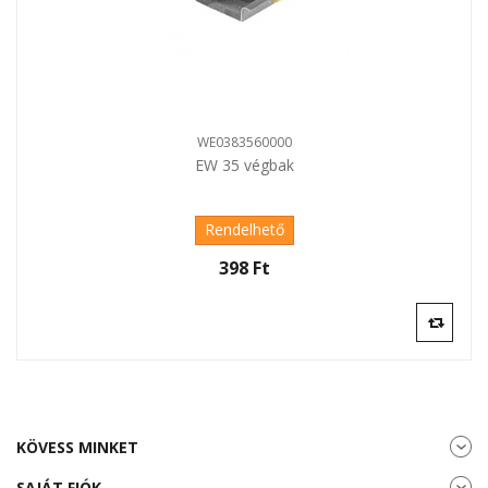
WE0383560000
EW 35 végbak
Rendelhető
398 Ft‎
KÖVESS MINKET
SAJÁT FIÓK