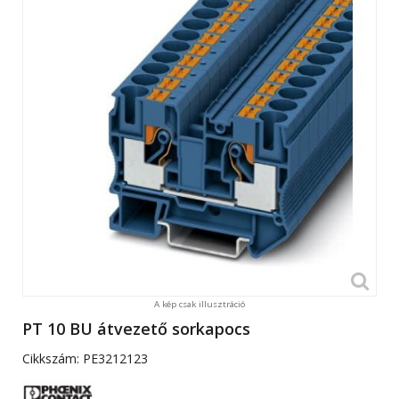
A kép csak illusztráció
PT 10 BU átvezető sorkapocs
Cikkszám:
PE3212123