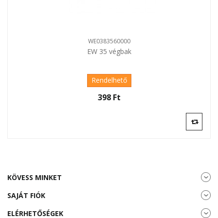
WE0383560000
EW 35 végbak
Rendelhető
398 Ft‎
KÖVESS MINKET
SAJÁT FIÓK
ELÉRHETŐSÉGEK