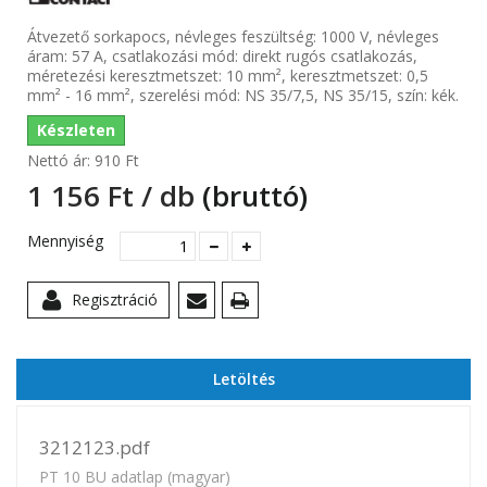
Átvezető sorkapocs, névleges feszültség: 1000 V, névleges
áram: 57 A, csatlakozási mód: direkt rugós csatlakozás,
méretezési keresztmetszet: 10 mm², keresztmetszet: 0,5
mm² - 16 mm², szerelési mód: NS 35/7,5, NS 35/15, szín: kék.
Készleten
Nettó ár:
910 Ft‎
1 156 Ft‎ / db
(bruttó)
Mennyiség
Regisztráció
Letöltés
3212123.pdf
PT 10 BU adatlap (magyar)