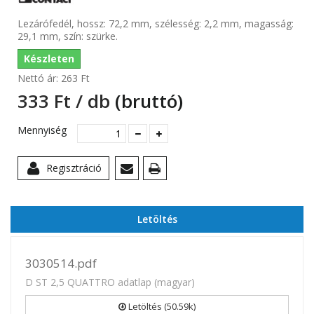
Lezárófedél, hossz: 72,2 mm, szélesség: 2,2 mm, magasság:
29,1 mm, szín: szürke.
Készleten
Nettó ár:
263 Ft‎
333 Ft‎ / db
(bruttó)
Mennyiség
Regisztráció
Letöltés
3030514.pdf
D ST 2,5 QUATTRO adatlap (magyar)
Letöltés (50.59k)