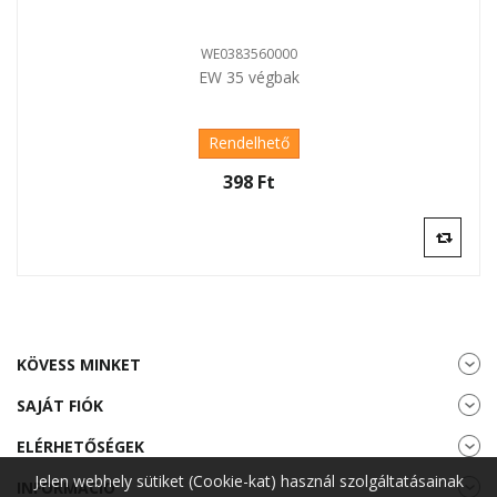
WE0383560000
EW 35 végbak
Rendelhető
398 Ft‎
KÖVESS MINKET
SAJÁT FIÓK
ELÉRHETŐSÉGEK
Jelen webhely sütiket (Cookie-kat) használ szolgáltatásainak
INFORMÁCIÓ