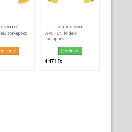
010200000
WE1019100000
delő sorkapocs
WPE 16N földelő
sorkapocs
ndelhető
Készleten
4 471 Ft‎