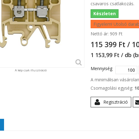
csavaros csatlakozás.
Készleten
Figyelem! Utolsó dara
Nettó ár:
909 Ft‎
115 399 Ft‎ / 1
1 153,99 Ft‎ / db (
Mennyiség
A kép csak illusztráció
A minimálisan vásárol
Csomagolási egység:
1
Regisztráció