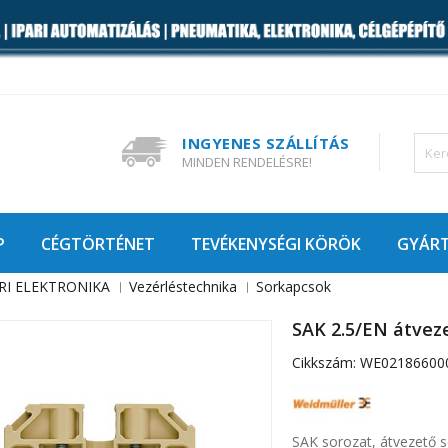
INGYENES SZÁLLÍTÁS
MINDEN RENDELÉSRE!
P
CÉGTÖRTÉNET
TEVÉKENYSÉGI KÖRÖK
GYÁR
RI ELEKTRONIKA
Vezérléstechnika
Sorkapcsok
SAK 2.5/EN átvez
Cikkszám:
WE02186600
SAK sorozat, átvezető 