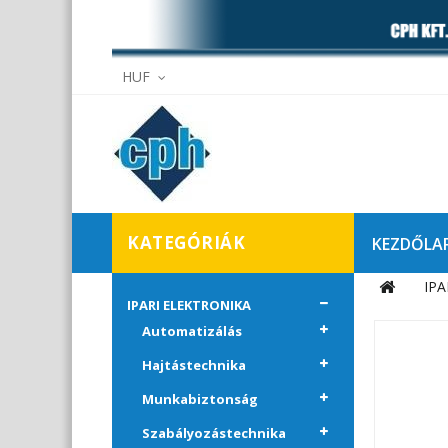
HUF
KATEGÓRIÁK
KEZDŐLA
IPA
Elállás
IPARI ELEKTRONIKA
Automatizálás
Hajtástechnika
Munkabiztonság
Szabályozástechnika