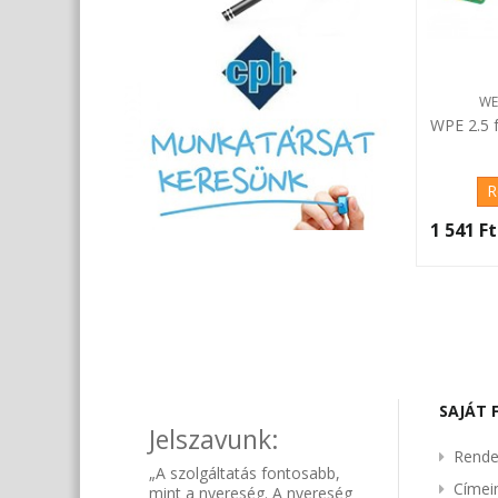
WE
WPE 2.5 
R
1 541 Ft‎
SAJÁT 
Jelszavunk:
Rende
„A szolgáltatás fontosabb,
Címe
mint a nyereség. A nyereség