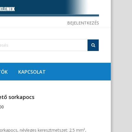
BEJELENTKEZÉS
TÓK
KAPCSOLAT
ető sorkapocs
00
sorkapocs, névleges keresztmetszet: 2.5 mm²,