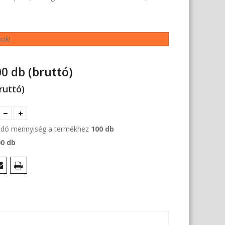
bok!
00 db
(bruttó)
bruttó)
andó mennyiség a termékhez
100 db
00 db