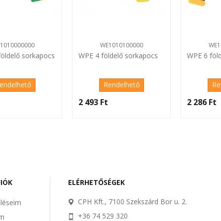
1010000000
WE1010100000
WE1
földelő sorkapocs
WPE 4 földelő sorkapocs
WPE 6 föl
endelhető
Rendelhető
Re
2 493 Ft‎
2 286 Ft‎
FIÓK
ELÉRHETŐSÉGEK
CPH Kft., 7100 Szekszárd Bor u. 2.
léseim
+36 74 529 320
im