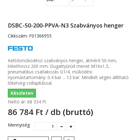
DSBC-50-200-PPVA-N3 Szabványos henger
Cikkszám:
F01366955
Kettősműködésű szabványos henger, átmérő 50 mm,
lökethossz 200 mm. Dugattyúrúd menet M16x1,5,
pneumatikus csatlakozás G1/4, működési
nyomástartomány: 0.4 bar ... 12 bar. Mindkét végén állítható
löketvég-csillapítással.
Készleten
Nettó ár:
68 334 Ft‎
86 784 Ft‎ / db
(bruttó)
Mennyiség