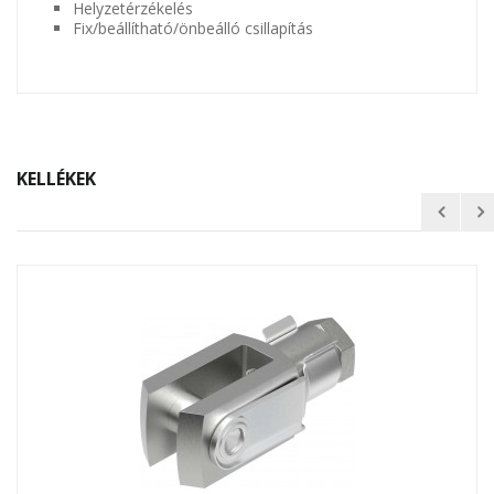
Helyzetérzékelés
Fix/beállítható/önbeálló csillapítás
KELLÉKEK