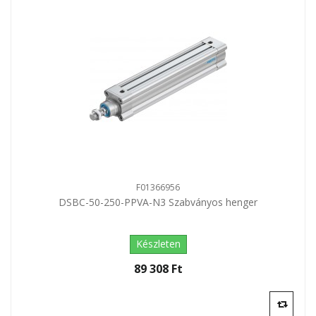
F01366956
DSBC-50-250-PPVA-N3 Szabványos henger
Készleten
89 308 Ft‎