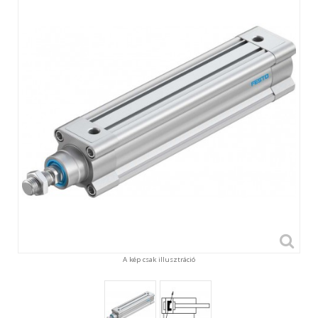
A kép csak illusztráció