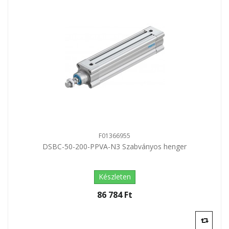
F01366955
DSBC-50-200-PPVA-N3 Szabványos henger
Készleten
86 784 Ft‎