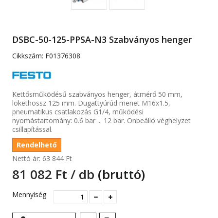
DSBC-50-125-PPSA-N3 Szabványos henger
Cikkszám:
F01376308
Kettősműködésű szabványos henger, átmérő 50 mm,
lökethossz 125 mm. Dugattyúrúd menet M16x1.5,
pneumatikus csatlakozás G1/4, működési
nyomástartomány: 0.6 bar ... 12 bar. Önbeálló véghelyzet
csillapítással.
Rendelhető
Nettó ár:
63 844 Ft‎
81 082 Ft‎ / db
(bruttó)
Mennyiség