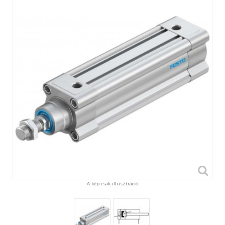
A kép csak illusztráció