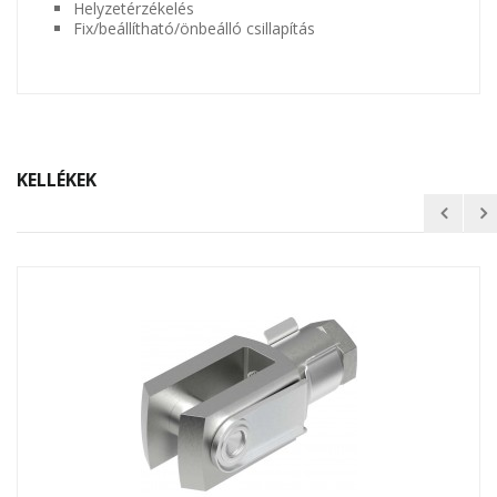
Helyzetérzékelés
Fix/beállítható/önbeálló csillapítás
KELLÉKEK