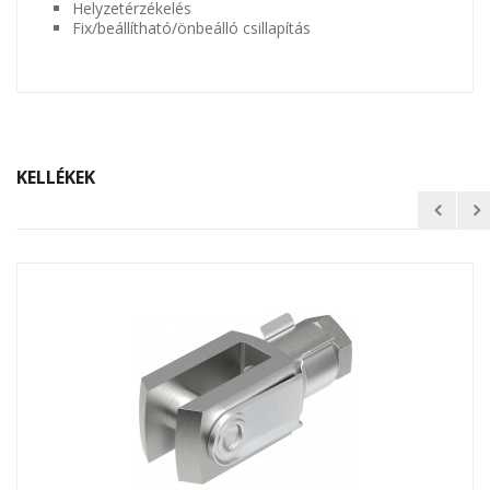
Helyzetérzékelés
Fix/beállítható/önbeálló csillapítás
KELLÉKEK