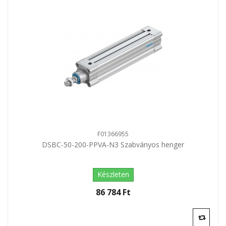
F01366955
DSBC-50-200-PPVA-N3 Szabványos henger
Készleten
86 784 Ft‎