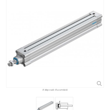
A kép csak illusztráció