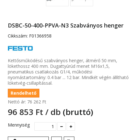
DSBC-50-400-PPVA-N3 Szabványos henger
Cikkszám:
F01366958
Kettősműködésű szabványos henger, átmérő 50 mm,
lökethossz 400 mm. Dugattyúrúd menet M16x1,5,
pneumatikus csatlakozás G1/4, működési
nyomástartomány: 0.4 bar ... 12 bar. Mindkét végén állítható
löketvég-csillapítással.
Rendelhető
Nettó ár:
76 262 Ft‎
96 853 Ft‎ / db
(bruttó)
Mennyiség