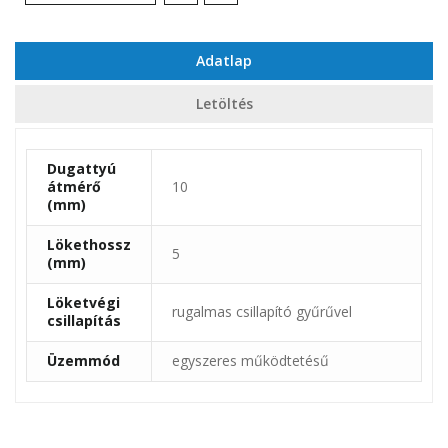
Adatlap
Letöltés
Dugattyú
átmérő
10
(mm)
Lökethossz
5
(mm)
Löketvégi
rugalmas csillapító gyűrűvel
csillapítás
Üzemmód
egyszeres működtetésű