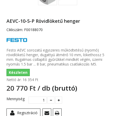
AEVC-10-5-P Rövidlöketű henger
Cikkszám:
F00188070
Festo AEVC sorozatú egyszeres működtetésű (nyomó)
rövidlöketű henger, dugattyú átmérő 10 mm, lökethossz 5
mm. Rugalmas csillapító gyűrűkkel mindkét végén, üzemi
nyomás 1.5 bar ... 8 bar, pneumatikus csatlakozás M5.
Készleten
Nettó ár:
16 354 Ft‎
20 770 Ft‎ / db
(bruttó)
Mennyiség
Regisztráció