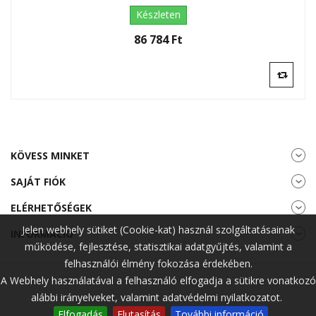
Készleten
86 784 Ft‎
KÖVESS MINKET
SAJÁT FIÓK
ELÉRHETŐSÉGEK
Jelen webhely sütiket (Cookie-kat) használ szolgáltatásainak
INFORMÁCIÓ
működése, fejlesztése, statisztikai adatgyűjtés, valamint a
felhasználói élmény fokozása érdekében.
A Webhely használatával a felhasználó elfogadja a sütikre vonatkozó
alábbi irányelveket, valamint adatvédelmi nyilatkozatot.
Elfogadás
Elutasítás
További információ